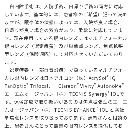
白内障手術は、入院手術、日帰り手術の両方に対応
しています。基本的には、患者様のご希望に沿って決め
ますが、眼や体の状態によっては、入院が良い場合、
日帰りが良い場合の双方があり、柔軟に対応していま
す。現在使用している眼内レンズにはマルチフォーカル
眼内レンズ（選定療養）及び単焦点レンズ、焦点拡張
型レンズ（保険適応）にて対応させていただいており
ます。
選定療養（一部自費診療）で扱っているマルチフォー
®
カル眼内レンズは
日本アルコン（株）AcrySof
IQ
®
®
®
®
PanOptix
Trifocal、 Clareon
Vivity
AutonoMe
®
エーエムオージャパン（株）TECNIS Synergy
IOLで
す。保険診療で取り扱いがあるのは焦点拡張型のエーエ
™
ムオージャパン（株）TECNIS EYHANCE
IOL と各社
単焦点レンズを取り扱っております。患者さんと相談の
上、患者さんにとって最善の眼内レンズを提供してお