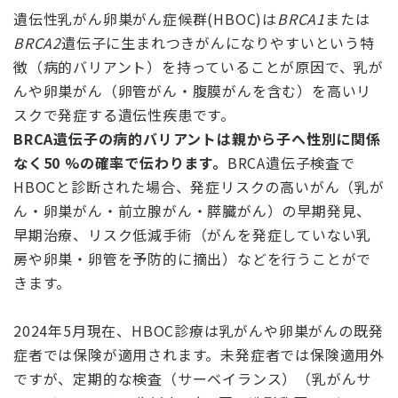
遺伝性乳がん卵巣がん症候群(HBOC)は
BRCA1
または
BRCA2
遺伝子に生まれつきがんになりやすいという特
徴（病的バリアント）を持っていることが原因で、乳が
んや卵巣がん（卵管がん・腹膜がんを含む）を高いリ
スクで発症する遺伝性疾患です。
BRCA
遺伝子の病的バリアントは親から子へ性別に関係
なく50 %の確率で伝わります。
BRCA遺伝子検査で
HBOCと診断された場合、発症リスクの高いがん（乳が
ん・卵巣がん・前立腺がん・膵臓がん）の早期発見、
早期治療、リスク低減手術（がんを発症していない乳
房や卵巣・卵管を予防的に摘出）などを行うことがで
きます。
2024年5月現在、HBOC診療は乳がんや卵巣がんの既発
症者では保険が適用されます。未発症者では保険適用外
ですが、定期的な検査（サーベイランス）（乳がんサ