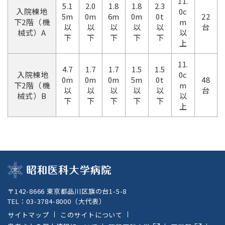
11.
5.1
2.0
1.8
1.8
2.3
入院棟地
0c
5m
0m
6m
0m
0t
22
下2階（機
m
以
以
以
以
以
台
械式）A
以
下
下
下
下
下
上
11.
4.7
1.7
1.7
1.5
1.5
入院棟地
0c
0m
0m
0m
5m
0t
48
下2階（機
m
以
以
以
以
以
台
械式）B
以
下
下
下
下
下
上
〒142-8666 東京都品川区旗の台1-5-8
TEL：
03-3784-8000
（大代表）
サイトマップ
このサイトについて