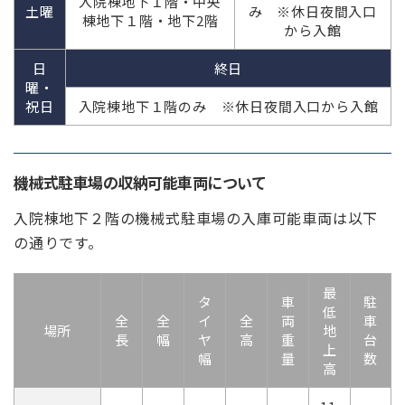
入院棟地下１階・中央
土曜
み ※休日夜間入口
棟地下１階・地下2階
から入館
日
終日
曜・
祝日
入院棟地下１階のみ ※休日夜間入口から入館
機械式駐車場の収納可能車両について
入院棟地下２階の機械式駐車場の入庫可能車両は以下
の通りです。
最
タ
車
駐
低
全
全
イ
全
両
車
場所
地
長
幅
ヤ
高
重
台
上
幅
量
数
高