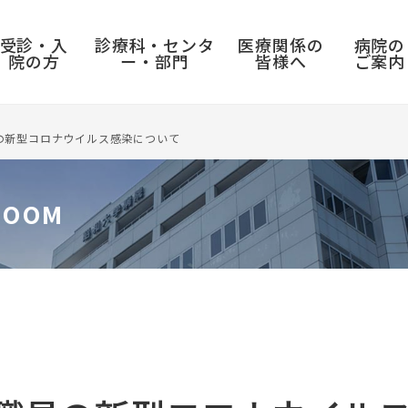
受診・入
診療科・センタ
医療関係の
病院の
院の方
ー・部門
皆様へ
ご案内
の新型コロナウイルス感染について
ROOM
入院のご案内
センター
採用情報
病院実績・取り組み
入退院の手続き
呼吸器センター
教員公募・職員募集
診療実績
入院前の準備
三叉神経痛・顔面痙攣総合センター
臨床研修医募集
病院年報
入院中の過ごし方
消化器センター
看護職員募集
がん診療連携拠点病院