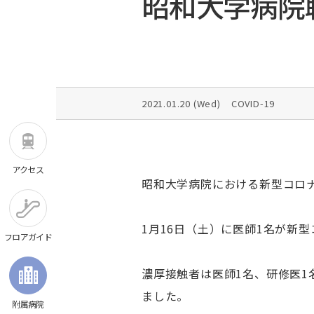
昭和大学病院
診療費のお支払い
消化器・一般外科
診療科ガイド
病院概要
専門外来のご案内
循環器内科
施設基準・学会認定施設一覧
救急（時間外）のご案内
心臓血管外科
医療安全監査委員会
聴覚障害者の外来
小児循環器内科
患者さんの個人情報について
外来担当医表
小児心臓血管外科
病院機能評価認定
2021.01.20 (
Wed
)
COVID-19
説明と同意について
産婦人科
卒後臨床研修評価認定
補助犬の同伴について
小児科
医学生による臨床実習に関するご案内
シニアカー/電動車いすのご利用について
小児外科
アクセス
宗教的理由等による輸血拒否に関する当院
脳神経外科
昭和大学病院における新型コロ
本方針
救命救急科
カスタマーハラスメントに対する基本方針
総合・救急診療科
1月16日（土）に医師1名が新
予約の変更について
フロアガイド
糖尿病・代謝・内分泌内科
施設のご案内
腎臓内科
濃厚接触者は医師1名、研修医1
血液内科
ふたり主治医制のご案内
ました。
附属病院
フロアガイド
腫瘍内科