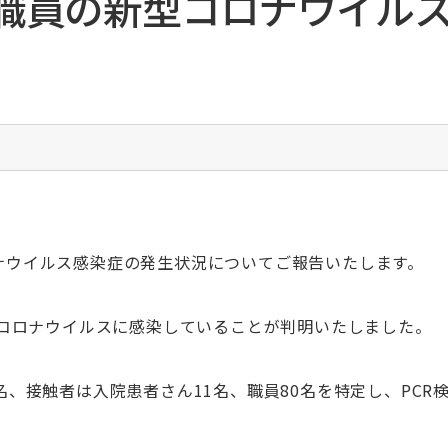
職員の新型コロナウイル
入院費のお支払い
食道がんセンター
臨床研修薬剤師募集
一般社団法人National Clinical
Database（NCD）の 手術・治療情報データベ
お部屋のご案内
先端がん治療研究臨床センター
ボランティア募集
ース事業への参加について
面会の方
がんゲノム医療センター
迷惑行為に対する当院の対応について
腎移植センター
未承認等の医薬品および医療機器等の使用に関
循環器センター
する情報公開
総合周産期母子医療センター
セミナー・研修会等開催情報
小児医療センター
公開講座開催実績
小児循環器・成人先天性心疾患センター
医師の長時間労働・過重労働に伴う負担軽減へ
の取り組み
の基
血液浄化センター
ナウイルス感染症の発生状況についてご報告いたします。
大学病院改革プラン
脊椎外科センター
頭頸部腫瘍センター
型コロナウイルスに感染していることが判明いたしました。
救命救急センター
総合サポートセンター・がん相
救急医療センター
談支援センター
名、接触者は入院患者さん11名、職員80名を特定し、PC
救急センター（ER）
文書料について（診断書・証明書
放射線治療センター
等）