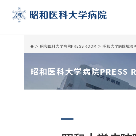
昭和医科大学病院PRESS ROOM
昭和大学病院職員
昭和医科大学病院PRESS 
受診される方
診療科
医療関係の皆様へ
基本情報
初診の方
呼吸器・アレルギー内科
患者さんのご紹介について
理念・沿革
再診の方
呼吸器外科
セカンドオピニオン
病院長ご挨拶
受診の際の注意事項
消化器内科
地域連携医療協力機関制度
病院長選考