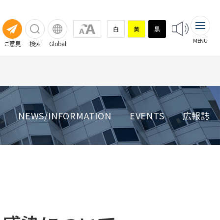
白
黄
黒
MENU
ご意見
検索
Global
NEWS/INFORMATION
EVENTS
広報誌
相談窓口
診療・患者支援部門・多職種混
臨床試験（治験）
臨床試験（治験）
成チーム
看護部
臨床研究支援センター
薬剤部
放射線技術部