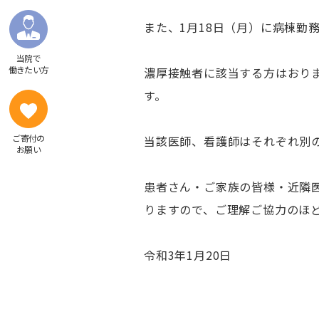
売店など
感染症内科
また、1月18日（月）に病棟勤
患者図書コーナー「健康の森」
東洋医学科
院内学級
緩和医療科
当院で
働きたい方
濃厚接触者に該当する方はおりま
乳腺外科
す。
整形外科
リハビリテーション科
ご寄付の
当該医師、看護師はそれぞれ別
形成外科
お願い
耳鼻咽喉科
患者さん・ご家族の皆様・近隣
皮膚科
りますので、ご理解ご協力のほ
泌尿器科
放射線科
令和3年1月20日
放射線治療科
麻酔科
麻酔科（ペインクリニック）（附属東病院
ト）