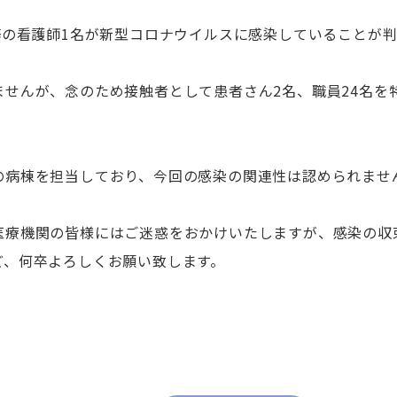
ICU
務の看護師1名が新型コロナウイルスに感染していることが
eICU
CCU
せんが、念のため接触者として患者さん2名、職員24名を
HCU
SCU
リハビリテーションセンター
の病棟を担当しており、今回の感染の関連性は認められませ
中央手術室
緩和ケアセンター
医療機関の皆様にはご迷惑をおかけいたしますが、感染の収
褥瘡ケアセンター
ど、何卒よろしくお願い致します。
腫瘍センター
ブレストセンター
臨床遺伝医療センター
輸血センター
サイ
超音波センター