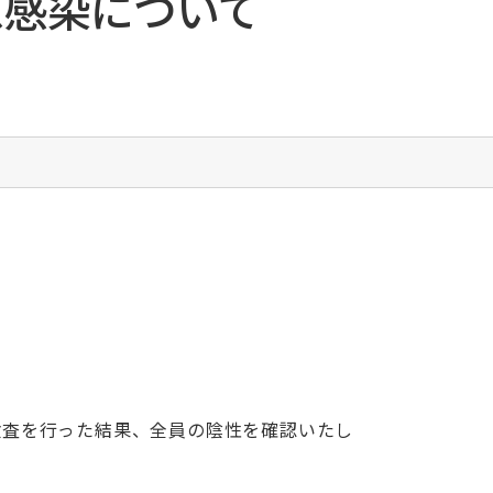
ス感染について
栄養科
臨床工学室
臨床検査室
リハビリテーション室
RST（呼吸ケアチーム）
栄養サポートチーム
褥瘡ケアチーム
緩和ケアチーム
リエゾンチーム
摂食・嚥下リハビリテーションチーム
総合サポートセンター・がん相談支援センター
医療安全管理部門
感染管理部門
R検査を行った結果、全員の陰性を確認いたし