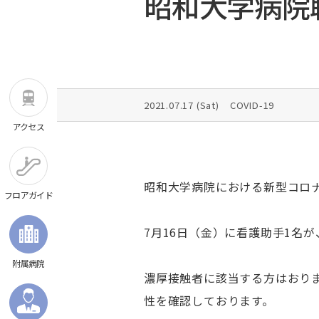
昭和大学病院
診療費のお支払い
消化器・一般外科
診療科ガイド
病院概要
専門外来のご案内
循環器内科
施設基準・学会認定施設一覧
救急（時間外）のご案内
心臓血管外科
医療安全監査委員会
聴覚障害者の外来
小児循環器内科
患者さんの個人情報について
外来担当医表
小児心臓血管外科
病院機能評価認定
2021.07.17 (
Sat
)
COVID-19
説明と同意について
産婦人科
卒後臨床研修評価認定
アクセス
補助犬の同伴について
小児科
医学生による臨床実習に関するご案内
シニアカー/電動車いすのご利用について
小児外科
宗教的理由等による輸血拒否に関する当院
脳神経外科
昭和大学病院における新型コロ
本方針
フロアガイド
救命救急科
カスタマーハラスメントに対する基本方針
総合・救急診療科
7月16日（金）に看護助手1名
予約の変更について
糖尿病・代謝・内分泌内科
施設のご案内
附属病院
腎臓内科
濃厚接触者に該当する方はおりま
血液内科
ふたり主治医制のご案内
性を確認しております。
フロアガイド
腫瘍内科