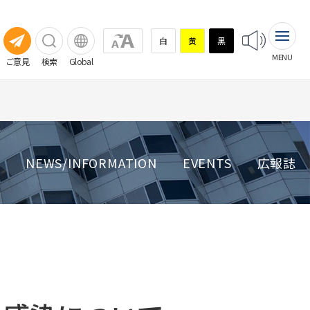
白
黄
黒
MENU
ご意見
検索
Global
NEWS/INFORMATION
EVENTS
広報誌
相談窓口
診療・患者支援部門・多職種混
臨床試験（治験）
臨床試験（治験）
成チーム
看護部
臨床研究支援センター
薬剤部
放射線技術部