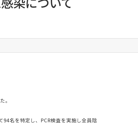
ス感染について
栄養科
臨床工学室
臨床検査室
リハビリテーション室
RST（呼吸ケアチーム）
栄養サポートチーム
褥瘡ケアチーム
緩和ケアチーム
リエゾンチーム
摂食・嚥下リハビリテーションチーム
総合サポートセンター・がん相談支援センター
した。
医療安全管理部門
感染管理部門
94名を特定し、PCR検査を実施し全員陰