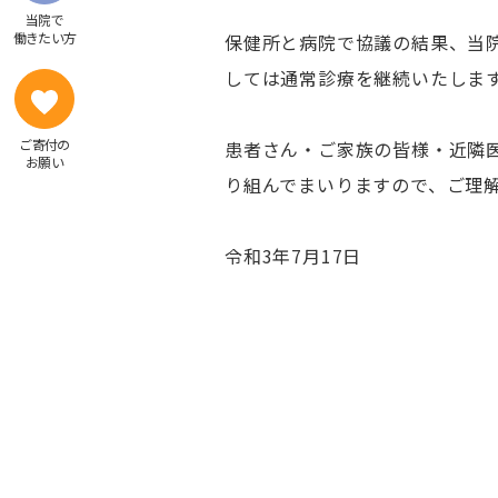
売店など
当院で
感染症内科
働きたい方
保健所と病院で協議の結果、当
患者図書コーナー「健康の森」
東洋医学科
しては通常診療を継続いたしま
院内学級
緩和医療科
乳腺外科
ご寄付の
患者さん・ご家族の皆様・近隣
整形外科
お願い
り組んでまいりますので、ご理
リハビリテーション科
形成外科
令和3年7月17日
耳鼻咽喉科
皮膚科
泌尿器科
放射線科
放射線治療科
麻酔科
麻酔科（ペインクリニック）（附属東病院
ト）