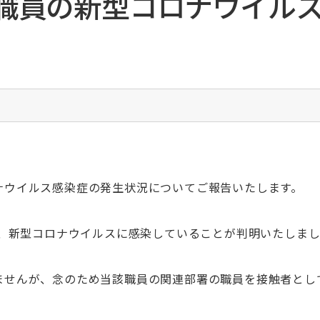
職員の新型コロナウイル
入院費のお支払い
食道がんセンター
臨床研修薬剤師募集
一般社団法人National Clinical
Database（NCD）の 手術・治療情報データベ
お部屋のご案内
先端がん治療研究臨床センター
ボランティア募集
ース事業への参加について
面会の方
がんゲノム医療センター
迷惑行為に対する当院の対応について
腎移植センター
未承認等の医薬品および医療機器等の使用に関
循環器センター
する情報公開
総合周産期母子医療センター
セミナー・研修会等開催情報
小児医療センター
公開講座開催実績
小児循環器・成人先天性心疾患センター
医師の長時間労働・過重労働に伴う負担軽減へ
の取り組み
の基
血液浄化センター
ナウイルス感染症の発生状況についてご報告いたします。
大学病院改革プラン
脊椎外科センター
頭頸部腫瘍センター
が、新型コロナウイルスに感染していることが判明いたしま
救命救急センター
総合サポートセンター・がん相
救急医療センター
談支援センター
せんが、念のため当該職員の関連部署の職員を接触者として
救急センター（ER）
文書料について（診断書・証明書
放射線治療センター
等）