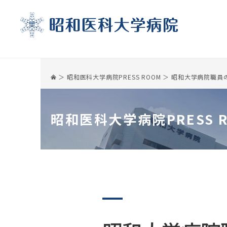
昭和医科大学病院PRESS ROOM
昭和大学病院職員
昭和医科大学病院PRESS 
受診される方
診療科
医療関係の皆様へ
基本情報
初診の方
呼吸器・アレルギー内科
患者さんのご紹介について
理念・沿革
再診の方
呼吸器外科
セカンドオピニオン
病院長ご挨拶
受診の際の注意事項
消化器内科
地域連携医療協力機関制度
病院長選考