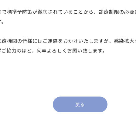
ICU
院で標準予防策が徹底されていることから、診療制限の必要
eICU
す。
CCU
HCU
医療機関の皆様にはご迷惑をおかけいたしますが、感染拡大
SCU
解ご協力のほど、何卒よろしくお願い致します。
リハビリテーションセンター
中央手術室
緩和ケアセンター
褥瘡ケアセンター
腫瘍センター
ブレストセンター
戻る
臨床遺伝医療センター
輸血センター
サイ
超音波センター