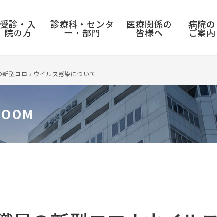
受診・入
診療科・センタ
医療関係の
病院の
院の方
ー・部門
皆様へ
ご案内
の新型コロナウイルス感染について
ROOM
入院のご案内
センター
採用情報
病院実績・取り組み
入退院の手続き
呼吸器センター
教員公募・職員募集
診療実績
入院前の準備
三叉神経痛・顔面痙攣総合センター
臨床研修医募集
病院年報
入院中の過ごし方
消化器センター
看護職員募集
がん診療連携拠点病院