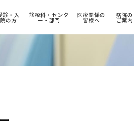
受診・入
診療科・センタ
医療関係の
病院の
院の方
ー・部門
皆様へ
ご案内
入院のご案内
センター
採用情報
病院実績・取り組み
入退院の手続き
救急医療センター
教員公募・職員募集
診療実績
ー
入院前の準備
ICU
看護職員募集
がん相談
入院中の過ごし方
脳卒中ケアユニット（SCU）
臨床研修医募集
脳卒中相談