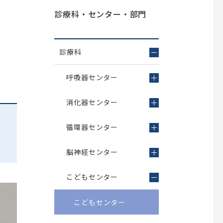
放射線技術部
診療科・センター・部門
臨床検査室
臨床工学室
臨床研究支援室
診療科
医療安全管理室
呼吸器センター
感染管理室
カルテ開示診療情報提供
栄養科
消化器センター
循環器センター
脳神経センター
こどもセンター
こどもセンター