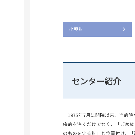
診療費のお支払い
脳神経センター
診療科ガイド
施設基準
専門外来のご案内
こどもセンター
がん化学療法レジメン
医療安全に関するメッセージ
救急（時間外）のご案内
内科系診療センター
患者さんの個人情報について
外来担当医表
外科系診療センター
病院機能評価認定
小児科
集中治療科
卒後臨床研修評価（JCEP）認定
救命救急科
地域がん診療連携拠点病院
かかりつけ医制度（2人主治医
病院歯科
医学生による臨床実習に関するご案内
制）
センター紹介
各種相談
1975年7月に開院以来、当病
疾病を治すだけでなく、「ご家族
のものを守る科」と位置付け、「