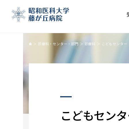
診療科・センター・部門
診療科
こどもセンター
受診される方
診療科
医療関係の皆様へ
基本情報
初診の方
呼吸器センター
患者さんのご紹介について
理念・沿革
こどもセンタ
再診の方
消化器センター
セカンドオピニオン
病院長挨拶
受診の際の注意事項
循環器センター
かかりつけ医制度
病院概要