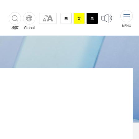
白
黄
黒
MENU
検索
Global
相談窓口
部門
臨床試験（治験）
施設のご案内
リハビリテーション室
臨床研究支援室
フロアガイド
看護部
喫茶・売店など
薬剤部
駐車場案内