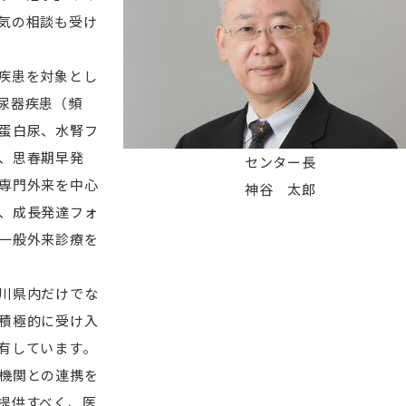
気の相談も受け
疾患を対象とし
尿器疾患（頻
蛋白尿、水腎フ
、思春期早発
センター長
専門外来を中心
神谷 太郎
、成長発達フォ
一般外来診療を
川県内だけでな
積極的に受け入
有しています。
機関との連携を
提供すべく、医