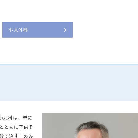
入院費のお支払い
腫瘍センター
臨床研修薬剤師募集
緩和ケア研修会
お部屋のご案内
内視鏡センター
ボランティア募集
患者さんへのお願い
入院患者の面会方法について
脳神経血管内治療センター
迷惑行為に対する当院の対応について
小児外科
透析センター
医療事故調査等に係る管理情報の開示について
CLI（重症下肢虚血）センター
MRI検査室におけるクエンチについて
ブレストセンター
文書料について（診断書・証明書
口唇口蓋裂センター
等）
臨床遺伝・ゲノム医療センター
よくあるご質問
院小児科は、単に
とともに子供そ
診て治す」のみ