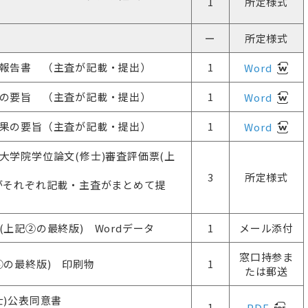
1
所定様式
ー
所定様式
報告書 （主査が記載・提出）
1
Word
の要旨 （主査が記載・提出）
1
Word
果の要旨（主査が記載・提出）
1
Word
大学院学位論文(修士)審査評価票(上
3
所定様式
がそれぞれ記載・主査がまとめて提
(上記②の最終版) Wordデータ
1
メール添付
窓口持参ま
③の最終版) 印刷物
1
たは郵送
士)公表同意書
1
PDF