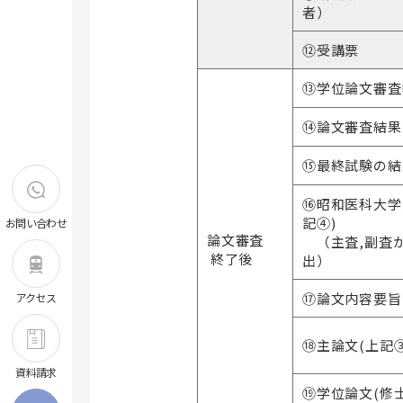
者）
⑫受講票
⑬学位論文審査
⑭論文審査結果
⑮最終試験の結
⑯昭和医科大学
記④)
お問い合わせ
論文審査
（主査,副査
終了後
出）
⑰論文内容要旨
アクセス
⑱主論文(上記
資料請求
⑲学位論文(修