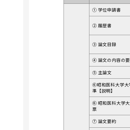
① 学位申請書
② 履歴書
③ 論文目録
④ 論文の内容の
⑤ 主論文
⑥昭和医科大学大
準【説明】
⑥ 昭和医科大学
票
⑦ 論文要約