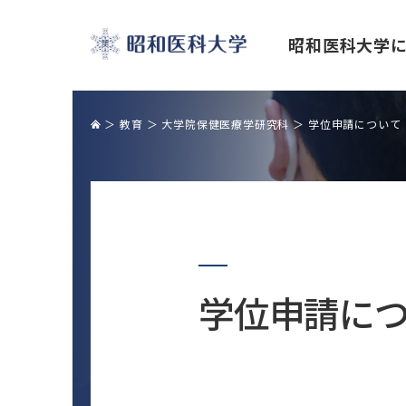
昭和医科大学
昭和医科大学
教育
大学院保健医療学研究科
学位申請について
理事長・学長挨拶
昭和医科大学の学び
研究・学術活動
産学官・産学金の連携
国際交流センター紹介
キャンパスライフ
学長トップメッセージ「公正な研究諸
産学官連携室
４つのキャンパスとイベント
学位申請に
活動の促進を目指して」
包括連携協定機関一覧
クラブ活動
研究を支える施設
産学連携・共同研究の実装報告
大学祭
研究活動・研究情報
産学官連携