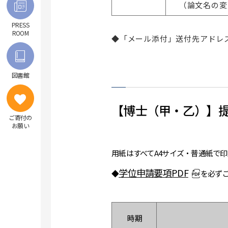
（論文名の変
PRESS
ROOM
◆「メール添付」送付先アドレス：nrk
図書館
【博士（甲・乙）】
ご寄付の
お願い
用紙はすべてA4サイズ・普通紙で
学位申請要項PDF
◆
を必ず
時期