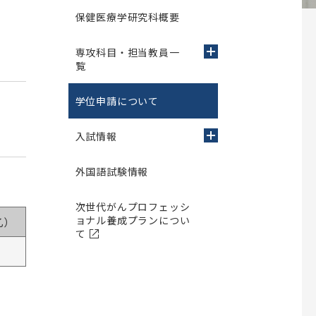
新型コロナウイルス感染症関連人
師会の共同教育
薬学部だより～The News～
アルバム
公開講座 烏山病院
権啓発キャンペーンについて
保健医療学研究科概要
校歌
書式のダウンロード
施設紹介
交通アクセス
専攻科目・担当教員一
薬と学ぶ（薬学部を目指す方への情報
職員向け
覧
紙）
大学院生向け
薬局実習 指導薬剤師向けサイト
業報告
て
学位申請について
学部留学生・大学院留学生採用関連
薬学部創設60周年記念事業
入試情報
況報告
集
大学院歯学研究科
外国語試験情報
ノム研究所
昭和医科大学脳機能解析・デジタ
歯学研究科概要
ル医学研究所
等取得率
電子ポートフォリオサイト
究所
専攻科目一覧
次世代がんプロフェッシ
ご挨拶
ョナル養成プランについ
乙）
ト寄付制度
関連組織
学位申請について
て
研究所概要
入試情報
同窓会
スタッフ紹介
外国語試験情報
昭和医科大学ふるさと会
研究業績
ム
大学院歯学研究科説明会
旗ケ岡倶楽部
交通アクセス
け
大学院歯学研究科説明会(Web開催)