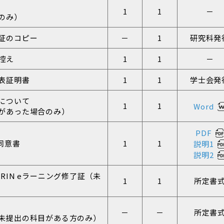
書
1
1
－
のみ）
証のコピー
－
1
研究科発
控え
1
1
－
表証明書
1
1
学士会発
について
1
1
Word
があった場合のみ）
PDF
同意書
1
1
説明1
説明2
RIN eラーニング修了証（未
1
1
所定書
－
－
所定書
未提出の科目がある方のみ）