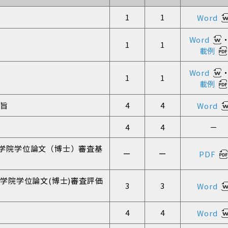
1
1
Word
Word
1
1
載例
Word
1
1
載例
要旨
4
4
Word
4
4
－
学院学位論文（博士）審査基
ー
ー
PDF
大学院学位論文(博士)審査評価
3
3
Word
4
4
Word