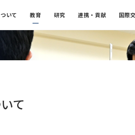
について
教育
研究
連携・貢献
国際
建学の精神・理念
医学部
昭和医科大学臨床薬理研究所
他大学との連携
協定校一覧
学生生活支援
大学の特色
歯学部
昭和医科大学発達障
地域社会との連携
学部生の海外研修
学費
建学の精神「至誠一貫」
医学部概要
所長あいさつ
包括連携協定機関一覧
大学間協定校
窓口・手続き
歯学部概要
ご挨拶
ついて
昭和医科大学の理念
カリキュラム・シラバス
実施体制
学術交流・研究連携の活動報告
医学部間協定校
制度・設備
カリキュラム・シラバ
研究所概要
三つのポリシー
講座・部門紹介
施設紹介
歯学部間協定校
学生相談室
講座・部門紹介
共同研究の公募につい
進路
創薬ボランティアについて
薬学部間協定校
進路
研究業績
医学教育分野別評価
実施可能な試験
保健医療学部間協定校
歯学部だより
交通アクセス