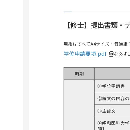
洗足キャンパス
横浜キャンパス
昭和医科大学ストレスマネジメン
ト研究所
共同施設
【修士】提出書類・
遺伝子組換え実験室
研究所紹介・所長挨拶
昭和医科大学電子顕微鏡室
スタッフ紹介
用紙はすべてA4サイズ・普通紙
研究業績
学位申請要項.pdf
を必ず
大学院薬学研究科
交通アクセス
薬学研究科概要
昭和医科大学病態分子生化学研究
時期
センター
専攻科目一覧
①学位申請書
学位申請について
入試情報
②論文の内容の
外国語試験情報
③主論文
Multi Doctor プログラム
④昭和医科大学
研究生について
明】