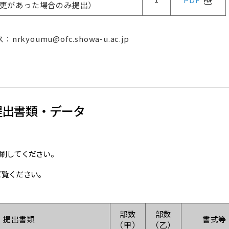
更があった場合のみ提出）
youmu@ofc.showa-u.ac.jp
提出書類・データ
印刷してください。
ご覧ください。
部数
部数
提出書類
書式等
（甲）
（乙）