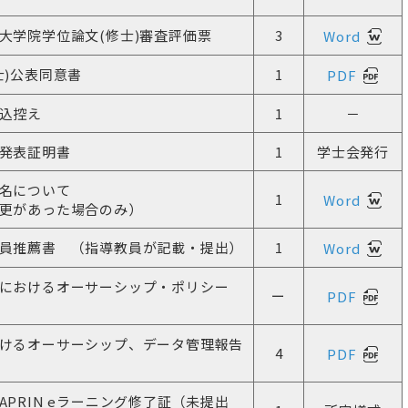
研究推進・支援（学内
大学院学位論文(修士)審査評価票
3
Word
士)公表同意書
1
PDF
看護キャリア開発・研究センター
認定看護師教育セン
込控え
1
－
看護キャリア開発・研究センター概要
認定看護師教育センタ
認定看護管理者教育課程
認定看護師教育センタ
発表証明書
1
学士会発行
入、特定行為研修）
名について
認定看護師教育センター
1
Word
更があった場合のみ）
ト発表会
員推薦書 （指導教員が記載・提出）
1
Word
におけるオーサーシップ・ポリシー
ー
PDF
けるオーサーシップ、データ管理報告
4
PDF
PRIN eラーニング修了証（未提出