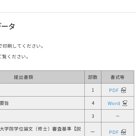
寄付に対する優遇措置
合」
次世代がんプロフェッ
寄付金控除シミュレー
昭和医科大学臨床疫学研究所
昭和医科大学メディ
富士吉田寮祭
ランについて
研究所
データ
メンバー紹介
スタッフ紹介
交通アクセス
で印刷してください。
ご覧ください。
大学院保健医療学研究科
助産学専攻科
保健医療学研究科概要
助産学専攻科概要
昭和医科大学薬理科学研究センタ
提出書類
昭和医科大学統括研
部数
書式等
ー
ー
専攻科目・担当教員一覧
カリキュラム
1
PDF
学位申請について
教員紹介
センター長・各主任教授ご挨拶
センター長挨拶
入試情報
入試情報
要旨
4
Word
メンバー紹介
研究推進部門
外国語試験情報
研究業績
センター活動内容
臨床研究支援部門
3
－
次世代がんプロフェッショナル養成プ
研究業績
創造研究支援部門
ランについて
大学院学位論文（修士）審査基準【説
ー
PDF
アルバム
研究支援事務部門