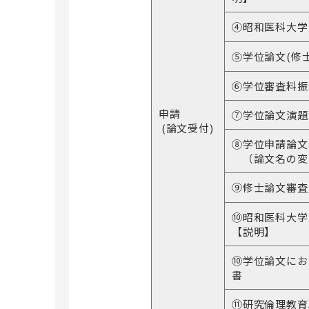
次世代がんプロフェッショナル養成プ
ランについて
④昭和医科大学
⑤学位論文(修
昭和医科大学リカレントカレッジ
⑥学位審査料振
申請
⑦学位論文演題
(論文受付)
⑧学位申請論文
（論文名の変
⑨修士論文審査
⑩昭和医科大学
【説明】
⑩学位論文にお
書
⑪研究倫理教育A