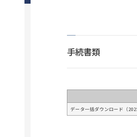
学生食堂・ホール
研究に関わる倫理
大学の取り組み
国際交流イベント
I
動物実験等に関する情報公開
C
研究データポリシー
A
ダイバーシティ＆インクルージョン推
PI人件費支出制度
V
進室
臨床研究に関する情報公開（オプトア
ＩＲ室
ウト）
手続書類
研究推進・支援（学内研究者向け）
保健医療学部
昭和医科大学スポーツ運動科学研
保健医療学部概要
究所
学生意識総合調査
看護学科
ご挨拶と沿革
キャンパス・施設
リハビリテーション学科理学療法学専
研究所概要
攻
データ一括ダウンロード（2025
旗の台キャンパス
研究業績
リハビリテーション学科作業療法学専
富士吉田キャンパス
攻
交通アクセス
鷺沼キャンパス
理学療法学科（学生募集停止）