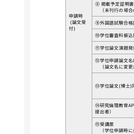
⑧ 掲載予定証明
（未刊行の場合
申請時
(論文受
⑨外国語試験合格
付)
⑩学位審査料振込
⑪学位論文演題発
⑫学位申請論文名
（論文名に変更
⑬学位論文(博士)
⑭研究倫理教育AP
提出者）
⑮受講票
（学位申請時に