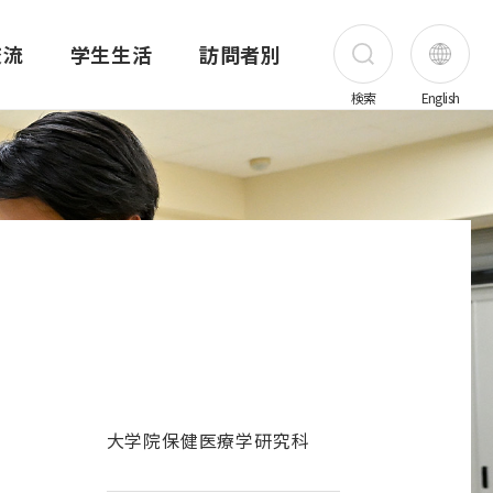
交流
学生生活
訪問者別
検索
English
受験生の方
在学生の方
保護者の方
卒業生の方
害医療研究所
昭和医科大学の歴史
薬学部
昭和医科大学先端がん治療研究所
公開講座
海外実習・研修奨学金制度
奨学金
職員の方
創立者 上條秀介
薬学部概要
ご挨拶
公開講座一覧
昭和医科大学の奨学金制度
地域・一般の方
ス
写真で見る昭和医科大学の歴史
カリキュラム・シラバス
研究所概要
公開講座 旗の台キャンパス
昭和医科大学の奨学金
企業・医療関係者
て
アーカイブ
薬学共用試験結果
メンバー紹介
公開講座 横浜キャンパス
日本学生支援機構奨学金
採用情報
大学院保健医療学研究科
創立95・100周年
講座・部門紹介
業績
公開講座 富士吉田キャンパス
その他の奨学金
上條記念ミュージアム
進路
プロジェクト
公開講座 歯科病院