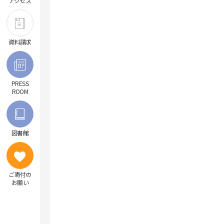
アクセス
次世代がんプロフェッショナル養成プ
ランについて
昭和医科大学リカレントカレッジ
資料請求
PRESS
ROOM
図書館
ご寄付の
お願い