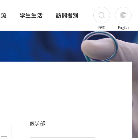
交流
学生生活
訪問者別
検索
English
受験生の方
在学生の方
保護者の方
卒業生の方
害医療研究所
昭和医科大学の歴史
薬学部
昭和医科大学先端がん治療研究所
公開講座
海外実習・研修奨学金制度
奨学金
職員の方
創立者 上條秀介
薬学部概要
ご挨拶
公開講座一覧
昭和医科大学の奨学金制度
地域・一般の方
ス
写真で見る昭和医科大学の歴史
カリキュラム・シラバス
研究所概要
公開講座 旗の台キャンパス
昭和医科大学の奨学金
企業・医療関係者
て
アーカイブ
薬学共用試験結果
メンバー紹介
公開講座 横浜キャンパス
日本学生支援機構奨学金
採用情報
医学部
創立95・100周年
講座・部門紹介
業績
公開講座 富士吉田キャンパス
その他の奨学金
上條記念ミュージアム
進路
プロジェクト
公開講座 歯科病院