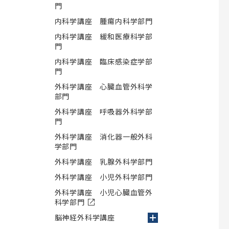
門
研究者向け）
内科学講座 腫瘍内科学部門
内科学講座 緩和医療科学部
ター
昭和医科大学薬学部薬剤師生涯研
門
修認定制度
内科学講座 臨床感染症学部
ー募集要項
門
昭和医科大学薬学部薬剤師生涯研修認
ー募集要項（編
定制度
外科学講座 心臓血管外科学
部門
生涯研修プログラム・大学院講義／演
ケースレポー
外科学講座 呼吸器外科学部
習
門
外科学講座 消化器一般外科
学部門
外科学講座 乳腺外科学部門
外科学講座 小児外科学部門
外科学講座 小児心臓血管外
科学部門
脳神経外科学講座