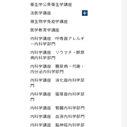
衛生学公衆衛生学講座
ショナル養成プ
Multi Doctor プログラム
ター
法医学講座
カルデザイン
昭和医科大学細胞外マトリックス
リカレント教育
研究所
微生物学免疫学講座
研究生について
医学教育学講座
次世代がんプロフェッショナル養成プ
内科学講座 呼吸器アレルギ
ランについて
ー内科学部門
内科学講座 リウマチ・膠原
医師臨床研修センター
病内科学部門
内科学講座 糖尿病・代謝・
内分泌内科学部門
究推進センタ
倫理委員会
内科学講座 消化器内科学部
関連組織一覧
門
学校法人昭和医科大学臨床研究審査委
内科学講座 循環器内科学部
門
員会
内科学講座 腎臓内科学部門
昭和医科大学における人を対象とする
研究等に関する倫理委員会
内科学講座 血液内科学部門
内科学講座 脳神経内科学部