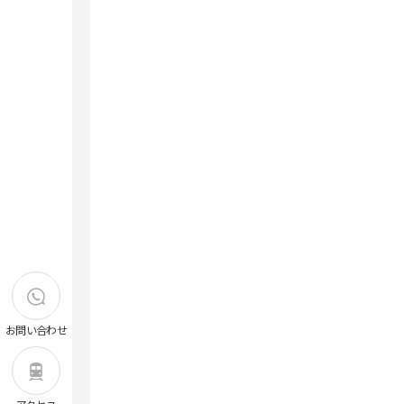
洗足キャンパス
横浜キャンパス
昭和医科大学ストレスマネジメン
ト研究所
共同施設
遺伝子組換え実験室
研究所紹介・所長挨拶
昭和医科大学電子顕微鏡室
スタッフ紹介
研究業績
大学院薬学研究科
交通アクセス
薬学研究科概要
昭和医科大学病態分子生化学研究
センター
専攻科目一覧
学位申請について
入試情報
外国語試験情報
お問い合わせ
Multi Doctor プログラム
研究生について