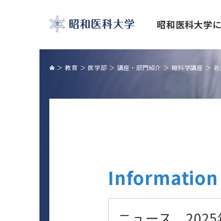
昭和医科大学
昭和医科大学
教育
医学部
講座・部門紹介
眼科学講座
お
理事長・学長挨拶
昭和医科大学の学び
研究・学術活動
産学官・産学金の連携
国際交流センター紹介
キャンパスライフ
学長トップメッセージ「公正な研究諸
産学官連携室
４つのキャンパスとイベント
活動の促進を目指して」
包括連携協定機関一覧
クラブ活動
Information
研究を支える施設
産学連携・共同研究の実装報告
大学祭
研究活動・研究情報
産学官連携
ニュース 2025