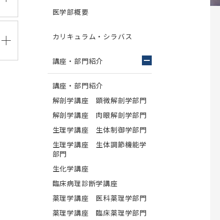
新型コロナウイルス感染症関連人
師会の共同教育
薬学部だより～The News～
アルバム
公開講座 烏山病院
権啓発キャンペーンについて
医学部概要
校歌
書式のダウンロード
施設紹介
交通アクセス
カリキュラム・シラバス
薬と学ぶ（薬学部を目指す方への情報
職員向け
紙）
大学院生向け
講座・部門紹介
薬局実習 指導薬剤師向けサイト
業報告
て
学部留学生・大学院留学生採用関連
薬学部創設60周年記念事業
講座・部門紹介
解剖学講座 顕微解剖学部門
況報告
集
大学院歯学研究科
解剖学講座 肉眼解剖学部門
ノム研究所
昭和医科大学脳機能解析・デジタ
歯学研究科概要
ル医学研究所
生理学講座 生体制御学部門
等取得率
電子ポートフォリオサイト
究所
専攻科目一覧
生理学講座 生体調節機能学
ご挨拶
部門
ト寄付制度
関連組織
学位申請について
研究所概要
生化学講座
入試情報
同窓会
スタッフ紹介
臨床病理診断学講座
外国語試験情報
昭和医科大学ふるさと会
研究業績
薬理学講座 医科薬理学部門
ム
大学院歯学研究科説明会
旗ケ岡倶楽部
交通アクセス
薬理学講座 臨床薬理学部門
け
大学院歯学研究科説明会(Web開催)