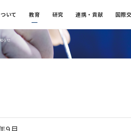
について
教育
研究
連携・貢献
国際
知らせ
建学の精神・理念
医学部
昭和医科大学臨床薬理研究所
他大学との連携
協定校一覧
学生生活支援
大学の特色
歯学部
昭和医科大学発達障
地域社会との連携
学部生の海外研修
学費
建学の精神「至誠一貫」
医学部概要
所長あいさつ
包括連携協定機関一覧
大学間協定校
窓口・手続き
歯学部概要
ご挨拶
昭和医科大学の理念
カリキュラム・シラバス
実施体制
学術交流・研究連携の活動報告
医学部間協定校
制度・設備
カリキュラム・シラバ
研究所概要
三つのポリシー
講座・部門紹介
施設紹介
歯学部間協定校
学生相談室
講座・部門紹介
共同研究の公募につい
進路
創薬ボランティアについて
薬学部間協定校
進路
研究業績
年9月
医学教育分野別評価
実施可能な試験
保健医療学部間協定校
歯学部だより
交通アクセス