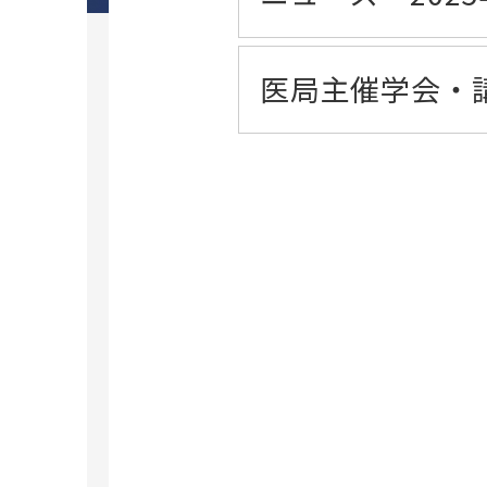
学生食堂・ホール
研究に関わる倫理
大学の取り組み
国際交流イベント
I
動物実験等に関する情報公開
C
研究データポリシー
医局主催学会・
A
ダイバーシティ＆インクルージョン推
PI人件費支出制度
V
進室
臨床研究に関する情報公開（オプトア
ＩＲ室
ウト）
研究推進・支援（学内研究者向け）
保健医療学部
昭和医科大学スポーツ運動科学研
保健医療学部概要
究所
学生意識総合調査
看護学科
ご挨拶と沿革
キャンパス・施設
リハビリテーション学科理学療法学専
研究所概要
攻
旗の台キャンパス
研究業績
リハビリテーション学科作業療法学専
富士吉田キャンパス
攻
交通アクセス
鷺沼キャンパス
理学療法学科（学生募集停止）