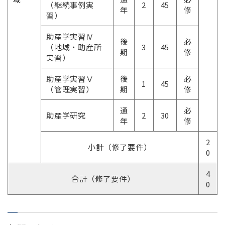
（継続事例実
2
45
年
修
習）
助産学実習Ⅳ
後
必
（地域・助産所
3
45
期
修
実習）
助産学実習Ⅴ
後
必
1
45
（管理実習）
期
修
通
必
助産学研究
2
30
年
修
2
小計（修了要件）
0
4
合計（修了要件）
0