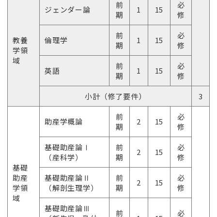
前
必
ジェンダー論
1
15
期
修
前
必
教養
倫理学
1
15
期
修
学領
域
前
必
英語
1
15
期
修
小計（修了要件）
3
前
必
助産学概論
2
15
期
修
基礎助産論Ⅰ
前
必
2
15
（産科学）
期
修
基礎
助産
基礎助産論Ⅱ
前
必
2
15
学領
（解剖生理学）
期
修
域
基礎助産論Ⅲ
前
必