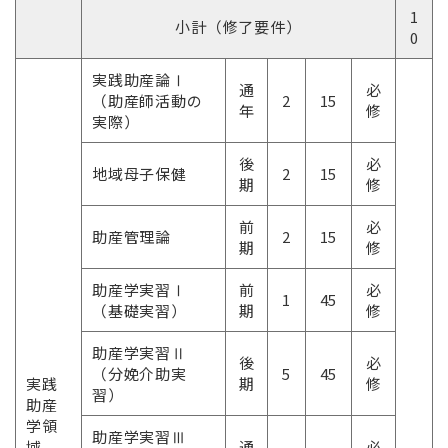
1
小計（修了要件）
0
実践助産論Ⅰ
通
必
（助産師活動の
2
15
年
修
実際）
後
必
地域母子保健
2
15
期
修
前
必
助産管理論
2
15
期
修
助産学実習Ⅰ
前
必
1
45
（基礎実習）
期
修
助産学実習Ⅱ
後
必
（分娩介助実
5
45
実践
期
修
習）
助産
学領
助産学実習Ⅲ
域
通
必