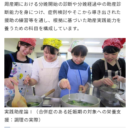
周産期における分娩開始の診断や分娩経過中の助産診
断能力を身につけ、症例検討やそこから導き出された
援助の練習等を通し、根拠に基づいた助産実践能力を
養うための科目を構成しています。
実践助産論Ⅰ（合併症のある妊娠期の対象への栄養支
援：調理の実際）