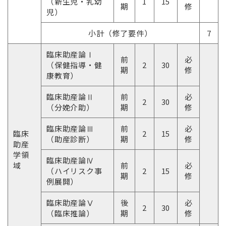
（新生児・乳幼
1
15
期
修
児）
小計（修了要件）
7
臨床助産論Ⅰ
前
必
（保健指導・健
2
30
期
修
康教育）
臨床助産論Ⅱ
前
必
2
30
（分娩介助）
期
修
臨床助産論Ⅲ
前
必
臨床
2
15
（助産診断）
期
修
助産
学領
臨床助産論Ⅳ
域
前
必
（ハイリスク事
2
15
期
修
例展開）
臨床助産論Ⅴ
後
必
2
30
（臨床推論）
期
修