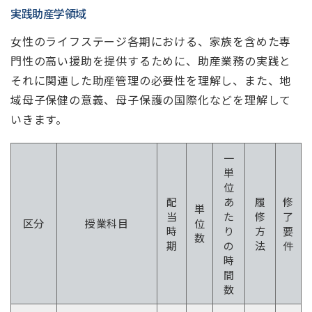
実践助産学領域
女性のライフステージ各期における、家族を含めた専
門性の高い援助を提供するために、助産業務の実践と
それに関連した助産管理の必要性を理解し、また、地
域母子保健の意義、母子保護の国際化などを理解して
いきます。
一
単
位
配
あ
履
修
単
当
た
修
了
区分
授業科目
位
時
り
方
要
数
期
の
法
件
時
間
数