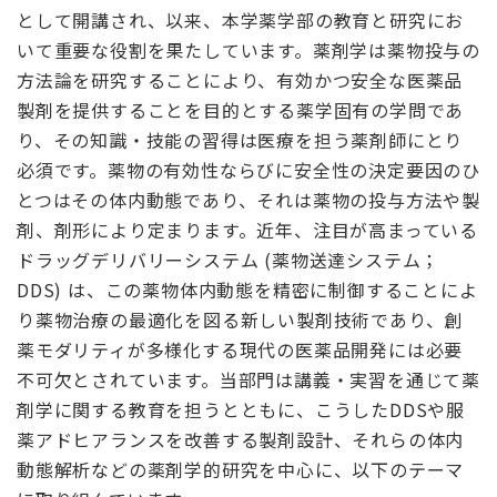
として開講され、以来、本学薬学部の教育と研究にお
いて重要な役割を果たしています。薬剤学は薬物投与の
方法論を研究することにより、有効かつ安全な医薬品
製剤を提供することを目的とする薬学固有の学問であ
り、その知識・技能の習得は医療を担う薬剤師にとり
必須です。薬物の有効性ならびに安全性の決定要因のひ
とつはその体内動態であり、それは薬物の投与方法や製
剤、剤形により定まります。近年、注目が高まっている
ドラッグデリバリーシステム (薬物送達システム；
DDS) は、この薬物体内動態を精密に制御することによ
り薬物治療の最適化を図る新しい製剤技術であり、創
薬モダリティが多様化する現代の医薬品開発には必要
不可欠とされています。当部門は講義・実習を通じて薬
剤学に関する教育を担うとともに、こうしたDDSや服
薬アドヒアランスを改善する製剤設計、それらの体内
動態解析などの薬剤学的研究を中心に、以下のテーマ