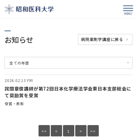
昭和医科大学
MENU
お知らせ
病院薬剤学講座に戻る
全ての年度
2026.02.13
FRI
詫間章俊講師が第72回日本化学療法学会東日本支部総会に
て奨励賞を受賞
受賞・表彰
<<
<
1
>
>>