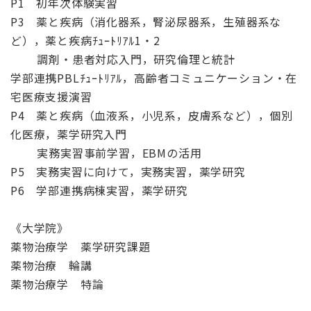
P1 初年次体験実習
P3 薬と疾病（消化器系，腎泌尿器系，生殖器系な
ど），薬と疾病ﾁｭｰﾄﾘｱﾙ1・2
調剤・患者対応入門，研究倫理と統計
学部連携PBLﾁｭｰﾄﾘｱﾙ，高齢者コミュニケーション・在
宅医療支援演習
P4 薬と疾病（血液系，小児系，皮膚系など），個別
化医療，薬学研究入門
実務実習事前学習，EBMの活用
P5 実務実習に向けて，実務実習，薬学研究
P6 学部連携病棟実習，薬学研究
《大学院》
薬物治療学 薬学研究課題
薬物治療 輪講
薬物治療学 特論