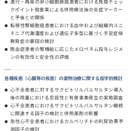
進行・再発の非小細胞肺癌患者における免疫チェッ
クポイント阻害薬による併用療法後の炎症マーカー
と予後との関係
転移性腎細胞癌患者における血中および組織内スニ
チニブ代謝濃度および遺伝子多型に基づく手足症候
群発症の要因の検討
敗血症患者の腎機能に応じたメロペネム投与レジメ
ンの有効性と安全性の評価
各種疾患（心臓等の疾患）の薬物治療に関する疫学的検討
心不全患者に対するサクビトリルバルサルタン導入
後の用量における忍容性と有害事象発生の実態調査
心不全患者におけるサクビトリルバルサルタン継続
に関連する因子の検討と併用薬剤の影響
急性心不全患者におけるカルペリチドの利尿効果予
測因子の検討