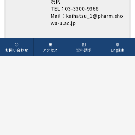
院内
TEL：03-3300-9368
Mail：kaihatsu_1@pharm.sho
wa-u.ac.jp
お問い合わせ
アクセス
資料請求
English
〒142-8555 東京都品川区旗の台1-5-8
TEL：
03-3784-8000
（大代表）
サイトマップ
このサイトについて
個人情報保護方針
学内専用
学内情報共有基盤
©SHOWA Medical University