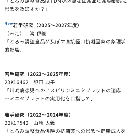
「とろみ調整食品はTDMが必要な医薬品の薬物動態に
影響を及ぼすか？」
New
若手研究（2025～2027年度）
（未定） 滝 伊織
「とろみ調整食品が及ぼす直接経口抗凝固薬の薬理学
的影響」
若手研究（2023～2025年度）
23K16462 肥田 典子
「川崎病患児へのアスピリンミニタブレットの適応
～ミニタブレットの実用化を目指して」
若手研究（2022～2024年度）
22K17542 山崎 太義
「とろみ調整食品併時の抗菌薬への影響～健康成人を