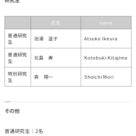
氏名
name
普通研究
池浦 温子
Atsuko Ikeura
生
普通研究
北島 寿
Kotobuki Kitajima
生
特別研究
森 翔一
Shoichi Mori
生
その他
普通研究生：2名