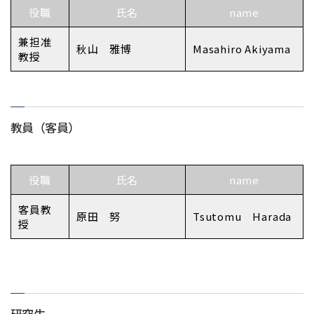
役職
氏名
name
兼担准
秋山 雅博
Masahiro Akiyama
教授
教員（客員）
役職
氏名
name
客員教
原田 努
Tsutomu Harada
授
研究生