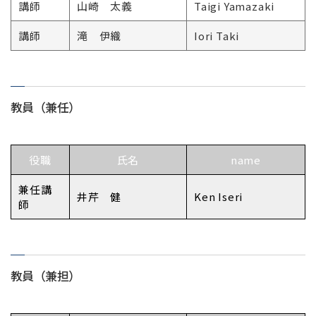
講師
山崎 太義
Taigi Yamazaki
講師
滝 伊織
Iori Taki
教員（兼任）
役職
氏名
name
兼任講
井芹 健
Ken Iseri
師
教員（兼担）