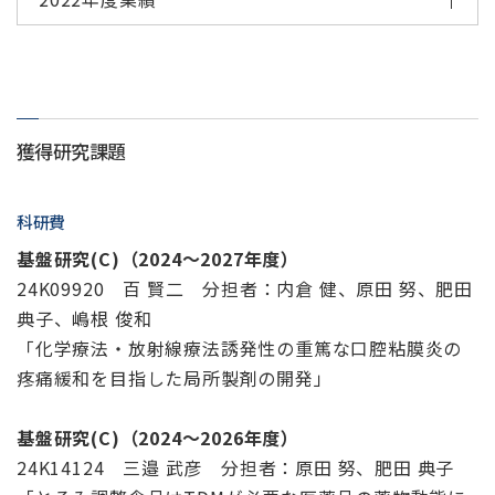
獲得研究課題
科研費
基盤研究(C)（2024～2027年度）
24K09920 百 賢二 分担者：内倉 健、原田 努、肥田
典子、嶋根 俊和
「化学療法・放射線療法誘発性の重篤な口腔粘膜炎の
疼痛緩和を目指した局所製剤の開発」
基盤研究(C)（2024～2026年度）
24K14124 三邉 武彦 分担者：原田 努、肥田 典子