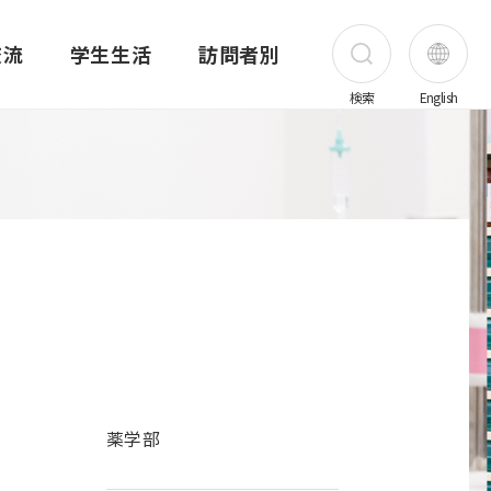
交流
学生生活
訪問者別
検索
English
受験生の方
在学生の方
保護者の方
卒業生の方
害医療研究所
昭和医科大学の歴史
薬学部
昭和医科大学先端がん治療研究所
公開講座
海外実習・研修奨学金制度
奨学金
職員の方
創立者 上條秀介
薬学部概要
ご挨拶
公開講座一覧
昭和医科大学の奨学金制度
地域・一般の方
ス
写真で見る昭和医科大学の歴史
カリキュラム・シラバス
研究所概要
公開講座 旗の台キャンパス
昭和医科大学の奨学金
企業・医療関係者
て
アーカイブ
薬学共用試験結果
メンバー紹介
公開講座 横浜キャンパス
日本学生支援機構奨学金
採用情報
薬学部
創立95・100周年
講座・部門紹介
業績
公開講座 富士吉田キャンパス
その他の奨学金
上條記念ミュージアム
進路
プロジェクト
公開講座 歯科病院