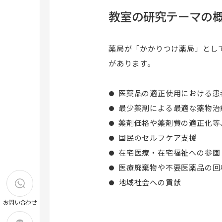
次世代がんプロフェッショナル養成プ
教室の研究テーマの
ランについて
昭和医科大学リカレントカレッジ
薬局が「かかりつけ薬局」とし
があります。
医薬品の適正使用における患
最少薬剤による最適な薬物治
薬剤価格や薬剤費の適正化等
国民のセルフケア支援
在宅医療・在宅福祉への参画
医療廃棄物や不要医薬品の回
地域社会
お問い合わせ