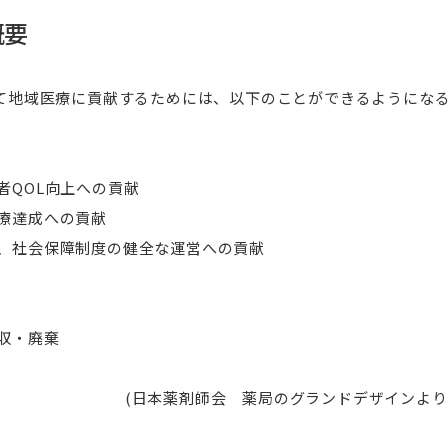
研究推進・支援（学内
概要
看護キャリア開発・研究センター
認定看護師教育セン
て地域医療に貢献するためには、以下のことができるようにな
看護キャリア開発・研究センター概要
認定看護師教育センタ
認定看護管理者教育課程
認定看護師教育センタ
入、特定行為研修）
者QOL向上への貢献
認定看護師教育センター
療達成への貢献
ト発表会
、社会保障制度の健全な運営への貢献
収・廃棄
への貢献
(日本薬剤師会 薬局のグランドデザインより