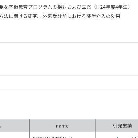
要な卒後教育プログラムの検討および立案（H24年度4年生）
方法に関する研究：外来受診前における薬学介入の効果
名
name
研究業績