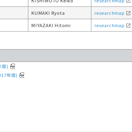
KISHIMOTO Keiko
researchmap
KUMAKI Ryota
researchmap
MIYAZAKI Hitomi
researchmap
年度)
17年度)