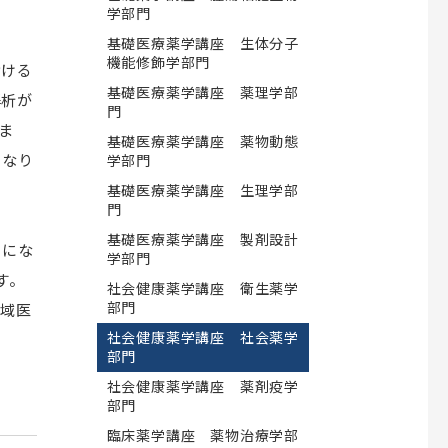
学部門
ショナル養成プ
Multi Doctor プログラム
ター
基礎医療薬学講座 生体分子
カルデザイン
昭和医科大学細胞外マトリックス
リカレント教育
機能修飾学部門
研究所
おける
研究生について
基礎医療薬学講座 薬理学部
解析が
門
次世代がんプロフェッショナル養成プ
ま
基礎医療薬学講座 薬物動態
ランについて
となり
学部門
基礎医療薬学講座 生理学部
医師臨床研修センター
門
基礎医療薬学講座 製剤設計
うにな
究推進センタ
倫理委員会
学部門
す。
社会健康薬学講座 衛生薬学
関連組織一覧
部門
地域医
学校法人昭和医科大学臨床研究審査委
社会健康薬学講座 社会薬学
員会
部門
昭和医科大学における人を対象とする
社会健康薬学講座 薬剤疫学
研究等に関する倫理委員会
部門
臨床薬学講座 薬物治療学部