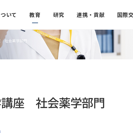
について
教育
研究
連携・貢献
国際
座 社会薬学部門
建学の精神・理念
医学部
昭和医科大学臨床薬理研究所
他大学との連携
協定校一覧
学生生活支援
大学の特色
歯学部
昭和医科大学発達障
地域社会との連携
学部生の海外研修
学費
建学の精神「至誠一貫」
医学部概要
所長あいさつ
包括連携協定機関一覧
大学間協定校
窓口・手続き
歯学部概要
ご挨拶
学講座 社会薬学部門
昭和医科大学の理念
カリキュラム・シラバス
実施体制
学術交流・研究連携の活動報告
医学部間協定校
制度・設備
カリキュラム・シラバ
研究所概要
三つのポリシー
講座・部門紹介
施設紹介
歯学部間協定校
学生相談室
講座・部門紹介
共同研究の公募につい
進路
創薬ボランティアについて
薬学部間協定校
進路
研究業績
医学教育分野別評価
実施可能な試験
保健医療学部間協定校
歯学部だより
交通アクセス
↓