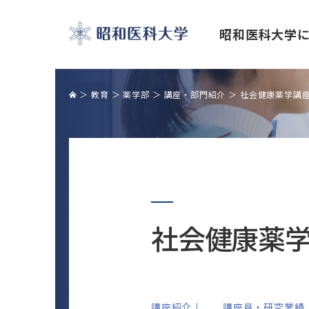
昭和医科大学
昭和医科大学
教育
薬学部
講座・部門紹介
社会健康薬学講
理事長・学長挨拶
昭和医科大学の学び
研究・学術活動
産学官・産学金の連携
国際交流センター紹介
キャンパスライフ
学長トップメッセージ「公正な研究諸
産学官連携室
４つのキャンパスとイベント
社会健康薬
活動の促進を目指して」
包括連携協定機関一覧
クラブ活動
研究を支える施設
産学連携・共同研究の実装報告
大学祭
研究活動・研究情報
産学官連携
講座紹介↓
講座員・研究業績