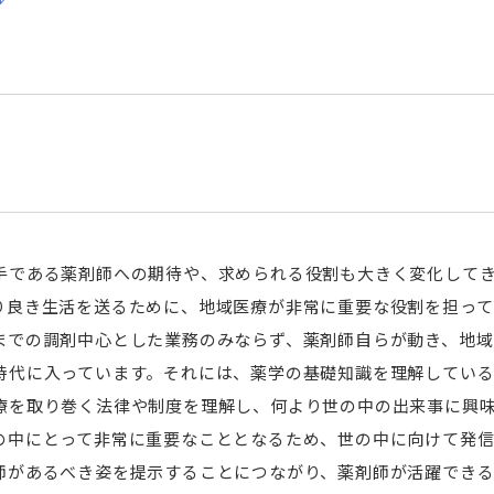
生協
進路・就職
治験依頼者の皆様へ
昭和医科大学と歯科医
脳画像研究室
方針
nternational Fellow
情報公開
留学・研究成果報告
プロジェクト
RI English Page
成人発達障害支援学会
キャリア支援室
bout Clinical Research Institute
生命倫理憲章
教育情報の公表
キャリア支援室の利用
olunteers
個人情報保護
名誉教授
卒業後の就職サポート
研究業績
人権啓発推進委員会
中期計画・事業計画･事
本学の求人依頼につい
交通アクセス
ソーシャルメディアガイドライン
自己点検・評価
各種申請
基礎・臨床研究部門
学校法人昭和医科大学 ガバナンス・
設置認可申請・履行状
進路・就職関連リンク
富士吉田教育部
大学院医学研究科
コード
財務情報等の公開
進路先及び調査結果
手である薬剤師への期待や、求められる役割も大きく変化して
昭和医科大学富士山麓自然・生物
昭和医科大学臨床ゲ
富士吉田教育部概要
医学研究科概要
研究所
男性労働者の育児休業
り良き生活を送るために、地域医療が非常に重要な役割を担って
キャンパスネットワーク
学生ポータルサイト
カリキュラム・シラバス
専攻科目一覧
昭和大学臨床ゲノム研
ご挨拶
までの調剤中心とした業務のみならず、薬剤師自らが動き、地域
法人案内
昭和医科大学サポー
全寮制教育
学位申請について
ご挨拶
時代に入っています。それには、薬学の基礎知識を理解してい
研究所概要
教員紹介
入試情報
スタッフ紹介
寄付金の種類
療を取り巻く法律や制度を理解し、何より世の中の出来事に興
メンバー紹介
業績一覧
外国語試験情報
研究業績
寄付の状況
の中にとって非常に重要なこととなるため、世の中に向けて発
研究業績
初年次体験実習レポート
Multi Doctor プログラ
交通アクセス
お申し込み方法
師があるべき姿を提示することにつながり、薬剤師が活躍でき
交通アクセス
富士吉田キャンパスだより「白樺・百
研究生について
e-learning / 医療者向