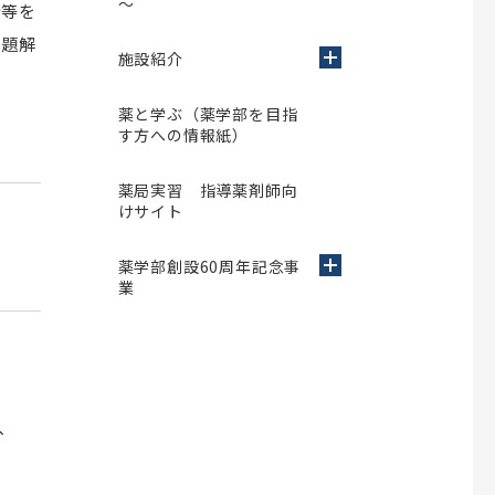
～
析等を
問題解
施設紹介
薬と学ぶ（薬学部を目指
す方への情報紙）
薬局実習 指導薬剤師向
けサイト
薬学部創設60周年記念事
業
、