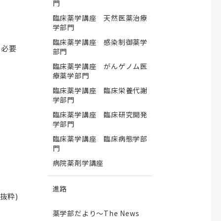
門
研究者向け）
臨床薬学講座 天然医薬治療
学部門
ター
昭和医科大学薬学部薬剤師生涯研
臨床薬学講座 感染制御薬学
る必要
修認定制度
部門
ー募集要項
臨床薬学講座 がんゲノム医
昭和医科大学薬学部薬剤師生涯研修認
療薬学部門
ー募集要項（編
定制度
臨床薬学講座 臨床栄養代謝
生涯研修プログラム・大学院講義／演
学部門
ケースレポー
習
臨床薬学講座 臨床研究開発
学部門
臨床薬学講座 臨床病態学部
門
病院薬剤学講座
進路
抜粋)
薬学部だより～The News