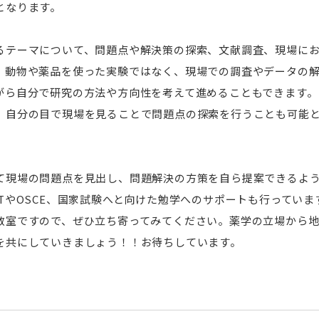
寄付に対する優遇措置
となります。
合」
次世代がんプロフェッ
寄付金控除シミュレー
昭和医科大学臨床疫学研究所
昭和医科大学メディ
富士吉田寮祭
ランについて
研究所
るテーマについて、問題点や解決策の探索、文献調査、現場に
メンバー紹介
。動物や薬品を使った実験ではなく、現場での調査やデータの
スタッフ紹介
交通アクセス
がら自分で研究の方法や方向性を考えて進めることもできます。
、自分の目で現場を見ることで問題点の探索を行うことも可能
大学院保健医療学研究科
助産学専攻科
保健医療学研究科概要
助産学専攻科概要
て現場の問題点を見出し、問題解決の方策を自ら提案できるよ
昭和医科大学薬理科学研究センタ
昭和医科大学統括研
ー
ー
専攻科目・担当教員一覧
カリキュラム
TやOSCE、国家試験へと向けた勉学へのサポートも行っていま
学位申請について
教員紹介
教室ですので、ぜひ立ち寄ってみてください。薬学の立場から
センター長・各主任教授ご挨拶
センター長挨拶
入試情報
入試情報
を共にしていきましょう！！お待ちしています。
メンバー紹介
研究推進部門
外国語試験情報
研究業績
センター活動内容
臨床研究支援部門
次世代がんプロフェッショナル養成プ
研究業績
創造研究支援部門
ランについて
アルバム
研究支援事務部門