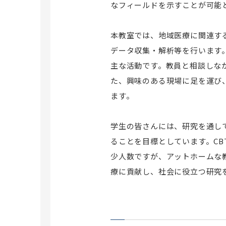
洗足キャンパス
なフィールドを示すことが可能
横浜キャンパス
昭和医科大学ストレスマネジメン
ト研究所
共同施設
本教室では、地域医療に関連す
データ収集・解析等を行います
遺伝子組換え実験室
研究所紹介・所長挨拶
主な活動です。教員と相談しな
昭和医科大学電子顕微鏡室
スタッフ紹介
た、興味のある現場に足を運び
研究業績
ます。
大学院薬学研究科
交通アクセス
薬学研究科概要
学生の皆さんには、研究を通し
昭和医科大学病態分子生化学研究
センター
専攻科目一覧
ることを目標としています。CB
学位申請について
少人数ですが、アットホームな
入試情報
療に貢献し、社会に役立つ研究
外国語試験情報
Multi Doctor プログラム
研究生について