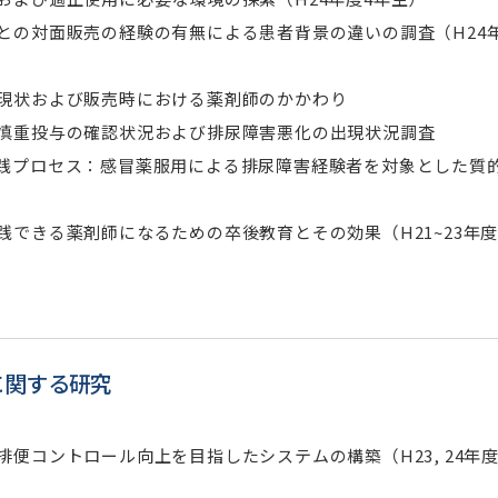
との対面販売の経験の有無による患者背景の違いの調査（H24年
現状および販売時における薬剤師のかかわり
慎重投与の確認状況および排尿障害悪化の出現状況調査
践プロセス：感冒薬服用による排尿障害経験者を対象とした質
できる薬剤師になるための卒後教育とその効果（H21~23年度4
に関する研究
便コントロール向上を目指したシステムの構築（H23, 24年度