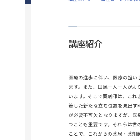
学生食堂・ホール
研究に関わる倫理
大学の取り組み
国際交流イベント
I
動物実験等に関する情報公開
C
研究データポリシー
A
ダイバーシティ＆インクルージョン推
PI人件費支出制度
V
進室
講座紹介
臨床研究に関する情報公開（オプトア
ＩＲ室
ウト）
研究推進・支援（学内研究者向け）
保健医療学部
昭和医科大学スポーツ運動科学研
医療の進歩に伴い、医療の担い
保健医療学部概要
究所
ます。また、国民一人一人がよ
学生意識総合調査
看護学科
ご挨拶と沿革
います。そこで薬剤師は、これ
キャンパス・施設
リハビリテーション学科理学療法学専
研究所概要
着した新たな立ち位置を見出す
攻
旗の台キャンパス
が必要不可欠となりますが、医
研究業績
リハビリテーション学科作業療法学専
富士吉田キャンパス
つことも重要です。それらは世
攻
交通アクセス
鷺沼キャンパス
ことで、これからの薬局・薬剤
理学療法学科（学生募集停止）