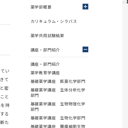
新型コロナウイルス感染症関連人
師会の共同教育
薬学部だより～The News～
アルバム
公開講座 烏山病院
権啓発キャンペーンについて
薬学部概要
校歌
書式のダウンロード
施設紹介
交通アクセス
カリキュラム・シラバス
薬と学ぶ（薬学部を目指す方への情報
職員向け
紙）
大学院生向け
薬学共用試験結果
薬局実習 指導薬剤師向けサイト
業報告
て
学部留学生・大学院留学生採用関連
薬学部創設60周年記念事業
講座・部門紹介
況報告
集
大学院歯学研究科
講座・部門紹介
きてい
ノム研究所
昭和医科大学脳機能解析・デジタ
薬学教育学講座
歯学研究科概要
ル医学研究所
等取得率
きて
基礎薬学講座 医薬化学部門
電子ポートフォリオサイト
究所
専攻科目一覧
ご挨拶
と密
基礎薬学講座 生体分析化学
ト寄付制度
関連組織
学位申請について
部門
ること
研究所概要
入試情報
同窓会
基礎薬学講座 生物物理化学
味を持
スタッフ紹介
部門
外国語試験情報
昭和医科大学ふるさと会
信する
研究業績
基礎薬学講座 生物化学部門
ム
大学院歯学研究科説明会
旗ケ岡倶楽部
る新た
交通アクセス
基礎薬学講座 腫瘍細胞生物
け
大学院歯学研究科説明会(Web開催)