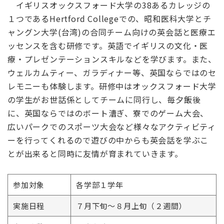
イギリスオックスフォード大学の38あるカレッジの
１つであるHertford Collegeでの、昭和医科大学とチ
ャングン大学(台湾)の合同チーム向けの英会話と医療エ
ッセンスを含む研修です。英語でイギリスの文化・医
療・プレゼンテーションスキルなどを学びます。また、
ウェルカムティー、ガラディナー等、英国ならではのセ
レモニーも体験します。研修中はオックスフォード大学
の学生がお世話係としてチームに同行し、毎夕飯後
に、英国ならではのボート漕ぎ、寮でのゲーム大会、
広いパークでのスポーツ大会など様々なアクティビティ
ーを行ってくれるので遊びの中からも英会話を学ぶこ
とが出来ると同時に友情が育まれていきます。
参加対象
各学部１学年
実施日程
７月下旬～８月上旬（２週間）