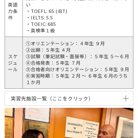
英語
い
力条
・TOEFL: 65 (iBT)
件
・IELTS: 5.5
・TOEIC: 685
・英検準１級
①オリエンテーション：４年生 ９月
②出願：５年生 ４月
スケ
③試験（筆記試験・面接等）：５年生 ５～６月
ジュ
④合格発表：５年生 ７月
ール
⑤合格者向けオリエンテーション：５年生 ９月
⑥実習時期：５年生 ２月 ～ ６年生 ６月のうち
１か月
実習先施設一覧（ここをクリック）