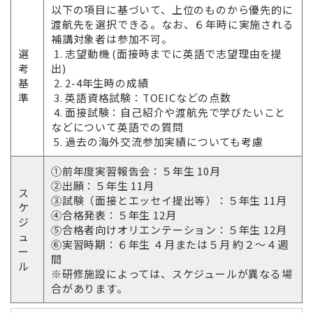
以下の項目に基づいて、上位のものから優先的に
渡航先を選択できる。なお、６年時に実施される
補講対象者は参加不可。
選
1. 志望動機 (面接時までに英語で志望理由を提
考
出)
基
2. 2-4年生時の成績
準
3. 英語資格試験：TOEICなどの点数
4. 面接試験：自己紹介や渡航先で学びたいこと
などについて英語での質問
5. 過去の海外交流参加実績についても考慮
①前年度実習報告会：５年生 10月
②出願：５年生 11月
ス
③試験（面接とエッセイ提出等）：５年生 11月
ケ
④合格発表：５年生 12月
ジ
⑤合格者向けオリエンテーション：５年生 12月
ュ
⑥実習時期：６年生 ４月または５月 約２～４週
ー
間
ル
※研修施設によっては、スケジュールが異なる場
合があります。