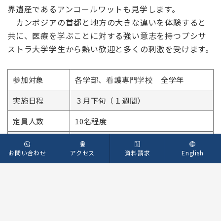
2024年度より始まった開発途上国における国際協⼒
の実際を知り、他国と⽇本の医療制度を⽐較して学ぶ
プログラムです。JICAカンボジア事務所を訪問し、⽇
本ODA概論や医療プロジェクトを実施している専門家
から課題と活動の内容を伺います。また、JICAボラン
ティアが活動する小学校での授業見学や、衛生教育の
実施などをパートナー校であるプシサストラ⼤学学⽣
と共に行います。NGO活動の聴講、医療施設見学、世
界遺産であるアンコールワットも⾒学します。
カンボジアの⾸都と地⽅の⼤きな違いを体験すると
共に、医療を学ぶことに対する強い意志を持つプシサ
お問い合わせ
アクセス
資料請求
English
ストラ⼤学学⽣から熱い歓迎と多くの刺激を受けます。
参加対象
各学部、看護専門学校 全学年
実施日程
３月下旬（１週間）