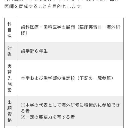
医師を育成することを目的とします。
科
歯科医療・歯科医学の展開（臨床実習Ⅲ―海外研
目
修）
名
対
歯学部６年生
象
実
習
先
本学および歯学部の協定校（下記の一覧参照）
施
設
出
①本学の代表として海外研修に積極的に参加でき
願
る者
資
②一定の英語力を有する者
格