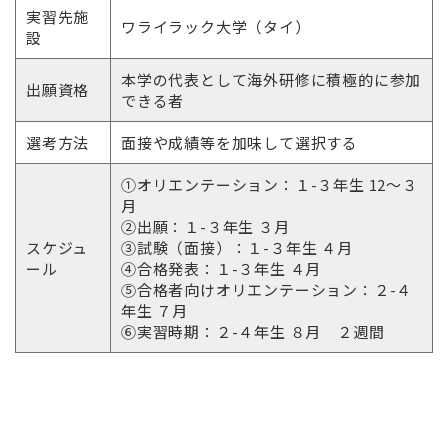
実習先施
ワライラック大学（タイ）
設
本学の代表として海外研修に積極的に参加
出願資格
できる者
選考方法
面接や成績等を加味して選択する
①オリエンテーション：１-３年生 12～３
月
②出願：１-３年生 ３月
スケジュ
③試験（面接）：１-３年生 ４月
ール
④合格発表：１-３年生 ４月
⑤合格者向けオリエンテーション：２-４
年生 ７月
⑥実習時期：２-４年生 ８月 ２週間