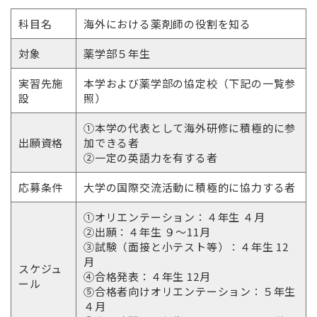
科目名
海外における薬剤師の役割を知る
対象
薬学部５年生
実習先施
本学および薬学部の協定校（下記の一覧参
設
照）
①本学の代表として海外研修に積極的に参
出願資格
加できる者
②一定の英語力を有する者
応募条件
大学の国際交流活動に積極的に協力する者
①オリエンテーション：４年生 ４月
②出願：４年生 ９～11月
③試験（面接と小テスト等）：４年生 12
月
スケジュ
④合格発表：４年生 12月
ール
⑤合格者向けオリエンテーション：５年生
４月