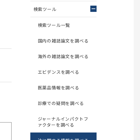
雑誌投稿
検索ツール
特許・規格
統計・白書
検索ツール一覧
法令・判例
国内の雑誌論文を調べる
ニュース・新聞（医学系）
医療・診療情報
海外の雑誌論文を調べる
医薬品情報
エビデンスを調べる
副作用情報
がん情報
医薬品情報を調べる
感染症・疫学情報
遺伝子情報
診療での疑問を調べる
EBM
ジャーナルインパクトフ
学生向けサイト（国試ほか）
ァクターを調べる