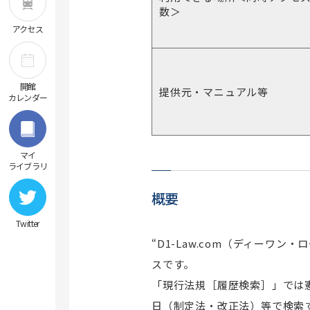
数＞
2026年度 寄贈図書
アクセス
2025年度 寄贈図書
2024年度 寄贈図書
開館
過去の寄贈図書
提供元・マニュアル等
カレンダー
マイ
ライブラリ
概要
Twitter
“D1-Law.com（ディーワ
スです。
「現行法規［履歴検索］」では
日（制定法・改正法）等で検索