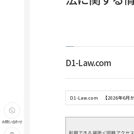
診療での疑問を調べる
グループ学習室
ジャーナルインパクトファクターを調
個人閲覧室
べる
学外図書館の利用
法に関する情報を調べる
申請書式一覧
新聞記事を調べる
大学図書館の所蔵資料を調べる
D1-Law.com
D1-Law.com 【2026年6
お問い合わせ
寄贈図書
利用できる場所＜同時アクセ