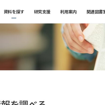
資料を探す
研究支援
利用案内
関連図書
医科大学図書館
電子ジャーナル・電子ブック
研究費で購入した図書の登録/移
卒業生・退職者の方
長津田校舎図書室（横浜キャンパ
ビデオジャーナル・
学外の方
富士吉田校舎図書室
設/廃棄
ス）
ャンパス）
電子ジャーナル・電子ブック
ビデオジャーナル
看護専門学校図書室
患者図書コーナー「
閲覧場所
ビデオ
cienceDirect/Scopus利用方法
情報を調べる