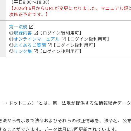
（平日9:00～18:30）
【2026年6月からURLが変更になりました。マニュアル類
次修正予定です。】
第一法規
◎
収録内容
【ログイン後利用可】
◎
オンラインマニュアル
【ログイン後利用可】
◎
よくあるご質問
【ログイン後利用可】
◎
リンク集
【ログイン後利用可】
ン・ロー・ドットコム）”とは、第一法規が提供する法情報総合デー
憲法から告示まで法令およびそれらの改正情報を、法令名、公
することができます。データは月に2回更新されています。