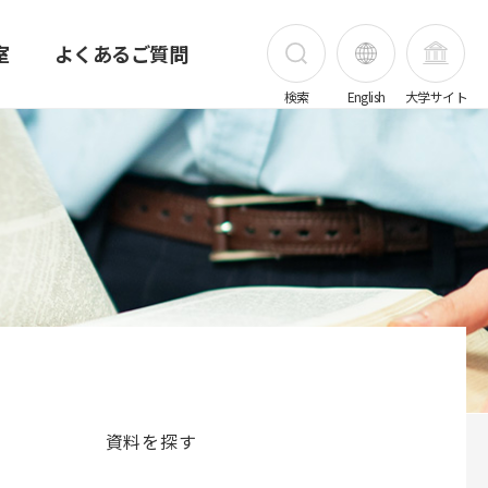
室
よくあるご質問
検索
English
大学サイト
ビデオ
（富士吉田キ
リンク集
藤が丘病院図書室
文献を探す
健康の森」
辞典・事典・辞書・用語集
研究者・機関
資料を探す
学位論文を探す
和雑誌特集記事