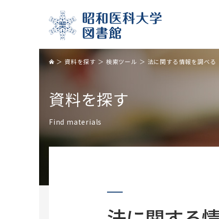
昭和
資料を探す
検索ツール
法に関する情報を調べる
資料を探す
Find materials
検索ツール
投稿支援・文献管理
職員・院生・学生
歯科病院図書室
検索ツール一覧
投稿規定
初めて図書館を利用する方へ
烏山病院図書・資料室
国内の雑誌論文を調べる
雑誌名略し方
利用案内
海外の雑誌論文を調べる
転換契約（Read&Publish契約）
マイライブラリについて
S
エビデンスを調べる
EndNote basic
館内資料
法に関する
医薬品情報を調べる
Mendeley
コンピュータ/ネットワーク