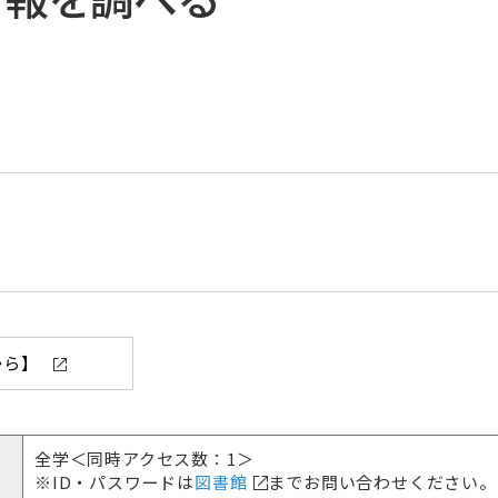
月から】
全学＜同時アクセス数：1＞
※ID・パスワードは
図書館
までお問い合わせください。
ス