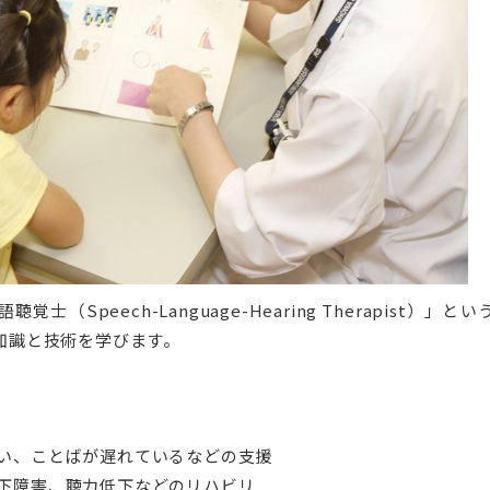
寄付に対する優遇措置
合」
次世代がんプロフェッ
寄付金控除シミュレー
昭和医科大学臨床疫学研究所
昭和医科大学メディ
富士吉田寮祭
ランについて
研究所
メンバー紹介
スタッフ紹介
交通アクセス
大学院保健医療学研究科
助産学専攻科
保健医療学研究科概要
助産学専攻科概要
昭和医科大学薬理科学研究センタ
昭和医科大学統括研
ー
ー
専攻科目・担当教員一覧
カリキュラム
（Speech-Language-Hearing Therapist）」と
学位申請について
教員紹介
知識と技術を学びます。
センター長・各主任教授ご挨拶
センター長挨拶
入試情報
入試情報
メンバー紹介
研究推進部門
外国語試験情報
研究業績
センター活動内容
臨床研究支援部門
次世代がんプロフェッショナル養成プ
研究業績
創造研究支援部門
い、ことばが遅れているなどの支援
ランについて
アルバム
研究支援事務部門
下障害、聴力低下などのリハビリ