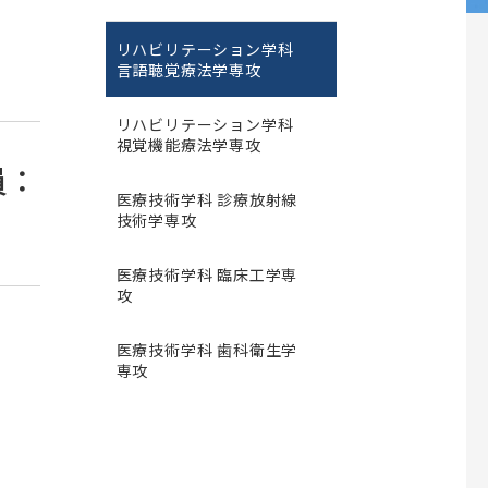
新型コロナウイルス感染症関連人
師会の共同教育
薬学部だより～The News～
アルバム
公開講座 烏山病院
権啓発キャンペーンについて
校歌
書式のダウンロード
リハビリテーション学科
施設紹介
交通アクセス
言語聴覚療法学専攻
薬と学ぶ（薬学部を目指す方への情報
職員向け
紙）
大学院生向け
リハビリテーション学科
視覚機能療法学専攻
薬局実習 指導薬剤師向けサイト
業報告
て
学部留学生・大学院留学生採用関連
員：
薬学部創設60周年記念事業
医療技術学科 診療放射線
技術学専攻
況報告
集
大学院歯学研究科
ノム研究所
昭和医科大学脳機能解析・デジタ
医療技術学科 臨床工学専
歯学研究科概要
ル医学研究所
等取得率
攻
電子ポートフォリオサイト
究所
専攻科目一覧
ご挨拶
ト寄付制度
関連組織
医療技術学科 歯科衛生学
学位申請について
研究所概要
専攻
入試情報
同窓会
スタッフ紹介
外国語試験情報
昭和医科大学ふるさと会
研究業績
ム
大学院歯学研究科説明会
旗ケ岡倶楽部
交通アクセス
け
大学院歯学研究科説明会(Web開催)