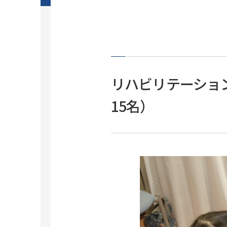
学生食堂・ホール
研究に関わる倫理
大学の取り組み
国際交流イベント
I
動物実験等に関する情報公開
C
研究データポリシー
A
ダイバーシティ＆インクルージョン推
PI人件費支出制度
V
進室
臨床研究に関する情報公開（オプトア
ＩＲ室
リハビリテーショ
ウト）
研究推進・支援（学内研究者向け）
15名）
保健医療学部
昭和医科大学スポーツ運動科学研
保健医療学部概要
究所
学生意識総合調査
看護学科
ご挨拶と沿革
キャンパス・施設
リハビリテーション学科理学療法学専
研究所概要
攻
旗の台キャンパス
研究業績
リハビリテーション学科作業療法学専
富士吉田キャンパス
攻
交通アクセス
鷺沼キャンパス
理学療法学科（学生募集停止）