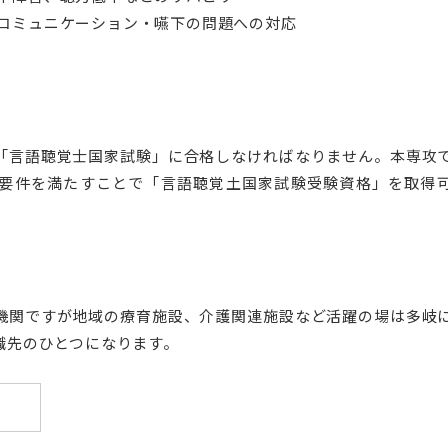
研究推進・支援（学内
コミュニケーション・嚥下の問題への対応
看護キャリア開発・研究センター
認定看護師教育セン
看護キャリア開発・研究センター概要
認定看護師教育センタ
「言語聴覚士国家試験」に合格しなければなりません。本専攻
認定看護管理者教育課程
認定看護師教育センタ
入、特定行為研修）
要件を満たすことで「言語聴覚土国家試験受験資格」を取得
認定看護師教育センター
ト発表会
機関ですが地域の療育施設、介護関連施設など活躍の場は多岐
職先のひとつになります。