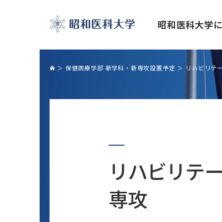
昭和医科大学
昭和医科大学
保健医療学部 新学科・新専攻設置予定
リハビリテ
理事長・学長挨拶
昭和医科大学の学び
研究・学術活動
産学官・産学金の連携
国際交流センター紹介
キャンパスライフ
学長トップメッセージ「公正な研究諸
産学官連携室
４つのキャンパスとイベント
リハビリテー
活動の促進を目指して」
包括連携協定機関一覧
クラブ活動
研究を支える施設
産学連携・共同研究の実装報告
大学祭
専攻
研究活動・研究情報
産学官連携