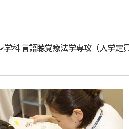
生協
進路・就職
治験依頼者の皆様へ
昭和医科大学と歯科医
脳画像研究室
方針
nternational Fellow
情報公開
留学・研究成果報告
プロジェクト
RI English Page
成人発達障害支援学会
キャリア支援室
bout Clinical Research Institute
生命倫理憲章
教育情報の公表
キャリア支援室の利用
olunteers
個人情報保護
名誉教授
卒業後の就職サポート
研究業績
人権啓発推進委員会
中期計画・事業計画･事
本学の求人依頼につい
ン学科 言語聴覚療法学専攻（入学定
交通アクセス
ソーシャルメディアガイドライン
自己点検・評価
各種申請
基礎・臨床研究部門
学校法人昭和医科大学 ガバナンス・
設置認可申請・履行状
進路・就職関連リンク
富士吉田教育部
大学院医学研究科
コード
財務情報等の公開
進路先及び調査結果
昭和医科大学富士山麓自然・生物
昭和医科大学臨床ゲ
富士吉田教育部概要
医学研究科概要
研究所
男性労働者の育児休業
キャンパスネットワーク
学生ポータルサイト
カリキュラム・シラバス
専攻科目一覧
昭和大学臨床ゲノム研
ご挨拶
法人案内
昭和医科大学サポー
全寮制教育
学位申請について
ご挨拶
研究所概要
教員紹介
入試情報
スタッフ紹介
寄付金の種類
メンバー紹介
業績一覧
外国語試験情報
研究業績
寄付の状況
研究業績
初年次体験実習レポート
Multi Doctor プログラ
交通アクセス
お申し込み方法
交通アクセス
富士吉田キャンパスだより「白樺・百
研究生について
e-learning / 医療者向