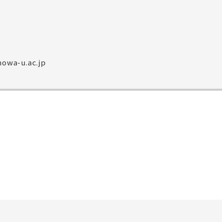
owa-u.ac.jp