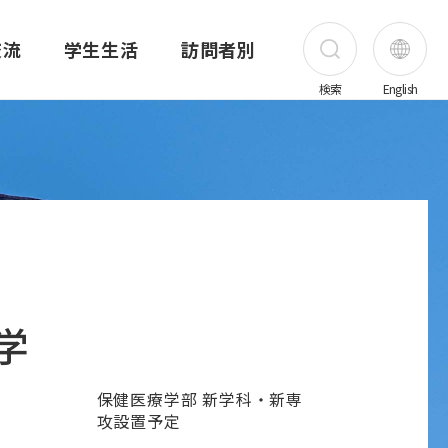
交流
学生生活
訪問者別
検索
English
受験生の方
在学生の方
保護者の方
卒業生の方
害医療研究所
昭和医科大学の歴史
薬学部
昭和医科大学先端がん治療研究所
公開講座
海外実習・研修奨学金制度
奨学金
職員の方
創立者 上條秀介
薬学部概要
ご挨拶
公開講座一覧
昭和医科大学の奨学金制度
地域・一般の方
学
ス
写真で見る昭和医科大学の歴史
カリキュラム・シラバス
研究所概要
公開講座 旗の台キャンパス
昭和医科大学の奨学金
企業・医療関係者
て
アーカイブ
薬学共用試験結果
メンバー紹介
公開講座 横浜キャンパス
日本学生支援機構奨学金
採用情報
保健医療学部 新学科・新専
創立95・100周年
講座・部門紹介
業績
公開講座 富士吉田キャンパス
その他の奨学金
攻設置予定
上條記念ミュージアム
進路
プロジェクト
公開講座 歯科病院