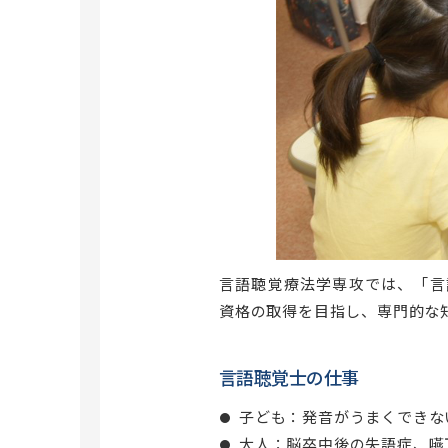
洗足キャンパス
横浜キャンパス
昭和医科大学ストレスマネジメン
ト研究所
共同施設
遺伝子組換え実験室
研究所紹介・所長挨拶
昭和医科大学電子顕微鏡室
スタッフ紹介
研究業績
大学院薬学研究科
交通アクセス
薬学研究科概要
昭和医科大学病態分子生化学研究
センター
専攻科目一覧
言語聴覚療法学専攻では、「言語聴覚士
学位申請について
資格の取得を目指し、専門的な
入試情報
外国語試験情報
言語聴覚士の仕事
Multi Doctor プログラム
子ども：発音がうまくできな
研究生について
大人：脳卒中後の失語症、嚥