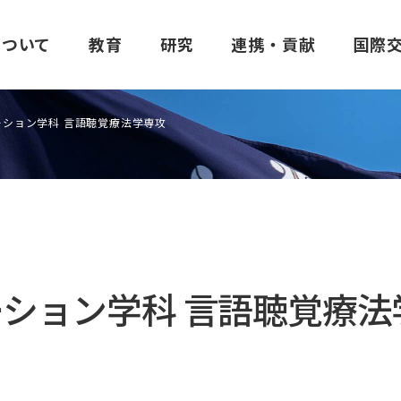
について
教育
研究
連携・貢献
国際
ーション学科 言語聴覚療法学専攻
建学の精神・理念
医学部
昭和医科大学臨床薬理研究所
他大学との連携
協定校一覧
学生生活支援
大学の特色
歯学部
昭和医科大学発達障
地域社会との連携
学部生の海外研修
学費
建学の精神「至誠一貫」
医学部概要
所長あいさつ
包括連携協定機関一覧
大学間協定校
窓口・手続き
歯学部概要
ご挨拶
ション学科 言語聴覚療法
昭和医科大学の理念
カリキュラム・シラバス
実施体制
学術交流・研究連携の活動報告
医学部間協定校
制度・設備
カリキュラム・シラバ
研究所概要
三つのポリシー
講座・部門紹介
施設紹介
歯学部間協定校
学生相談室
講座・部門紹介
共同研究の公募につい
進路
創薬ボランティアについて
薬学部間協定校
進路
研究業績
医学教育分野別評価
実施可能な試験
保健医療学部間協定校
歯学部だより
交通アクセス