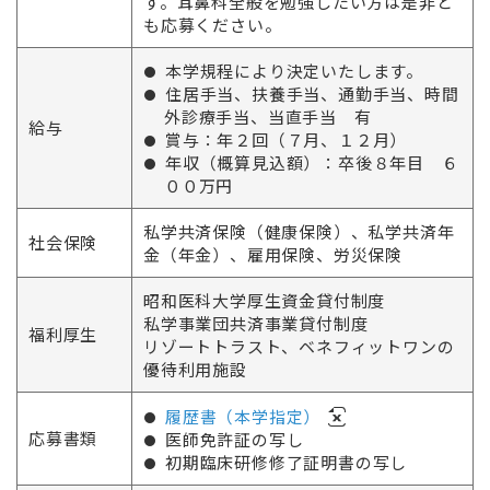
す。耳鼻科全般を勉強したい方は是非と
も応募ください。
本学規程により決定いたします。
住居手当、扶養手当、通勤手当、時間
外診療手当、当直手当 有
給与
賞与：年２回（７月、１２月）
年収（概算見込額）：卒後８年目 ６
００万円
私学共済保険（健康保険）、私学共済年
社会保険
金（年金）、雇用保険、労災保険
昭和医科大学厚生資金貸付制度
私学事業団共済事業貸付制度
福利厚生
リゾートトラスト、ベネフィットワンの
優待利用施設
履歴書（本学指定）
応募書類
医師免許証の写し
初期臨床研修修了証明書の写し