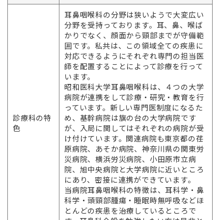
耳鼻咽喉科の分野は狭いようで大変広い
分野を受持っております。耳、鼻、喉ば
かりでなく、顔面から頸部までが守備範
囲です。私共は、この領域全ての疾患に
対応できるようにそれぞれ専門の担当医
師を配置することによって診療を行って
います。
昭和医科大学耳鼻咽喉科は、４つの大学
病院が連携をして診療・研究・教育を行
っています。新しい専門医制度になるた
診療科の特
め、基幹病院は旗の台の大学病院です
色
が、入局に関してはそれぞれの病院が受
け付けています。関連病院も東京都の荏
原病院、あそか病院、神奈川県の関東労
災病院、横浜労災病院、小田原市立病
院、旭中央病院と大学病院に近いところ
にあり、密接に連携ができています。
当病院耳鼻咽喉科の特徴は、耳科学・鼻
科学・頭頸部腫瘍・睡眠時無呼吸などほ
とんどの疾患を治療しているところで