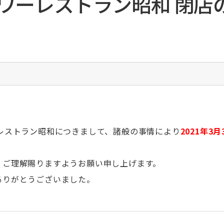
タワーレストラン昭和 閉店
入院費のお支払い
食道がんセンター
臨床研修薬剤師募集
一般社団法人National Clinical
Database（NCD）の 手術・治療情報データベ
お部屋のご案内
先端がん治療研究臨床センター
ボランティア募集
ース事業への参加について
面会の方
がんゲノム医療センター
迷惑行為に対する当院の対応について
腎移植センター
未承認等の医薬品および医療機器等の使用に関
循環器センター
する情報公開
総合周産期母子医療センター
セミナー・研修会等開催情報
小児医療センター
公開講座開催実績
小児循環器・成人先天性心疾患センター
医師の長時間労働・過重労働に伴う負担軽減へ
の取り組み
の基
血液浄化センター
レストラン昭和につきまして、諸般の事情により
2021年3
大学病院改革プラン
脊椎外科センター
頭頸部腫瘍センター
、ご理解賜りますようお願い申し上げます。
救命救急センター
ありがとうございました。
総合サポートセンター・がん相
救急医療センター
談支援センター
救急センター（ER）
文書料について（診断書・証明書
放射線治療センター
等）