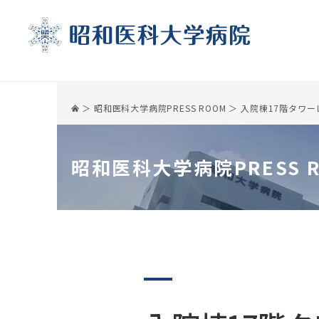
昭和医科大学病院PRESS ROOM
入院棟17階タワー
昭和医科大学病院PRESS 
受診される方
診療科
医療関係の皆様へ
基本情報
初診の方
呼吸器・アレルギー内科
患者さんのご紹介について
理念・沿革
再診の方
呼吸器外科
セカンドオピニオン
病院長ご挨拶
受診の際の注意事項
消化器内科
地域連携医療協力機関制度
病院長選考