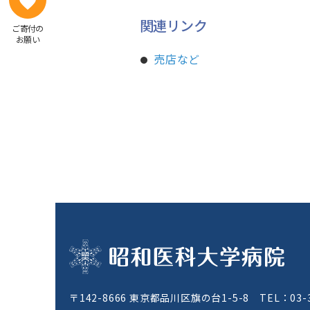
売店など
感染症内科
関連リンク
ご寄付の
患者図書コーナー「健康の森」
東洋医学科
お願い
院内学級
緩和医療科
売店など
乳腺外科
整形外科
リハビリテーション科
形成外科
耳鼻咽喉科
皮膚科
泌尿器科
放射線科
放射線治療科
麻酔科
麻酔科（ペインクリニック）（附属東病院
〒142-8666 東京都品川区旗の台1-5-8
TEL：
03-
ト）