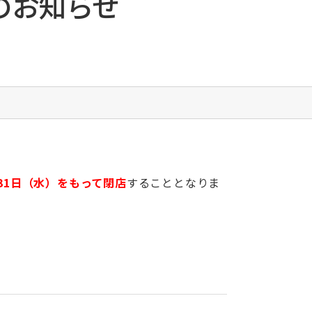
のお知らせ
栄養科
臨床工学室
臨床検査室
リハビリテーション室
RST（呼吸ケアチーム）
栄養サポートチーム
褥瘡ケアチーム
緩和ケアチーム
リエゾンチーム
月31日（水）
をもって閉店
することとなりま
摂食・嚥下リハビリテーションチーム
総合サポートセンター・がん相談支援センター
医療安全管理部門
感染管理部門