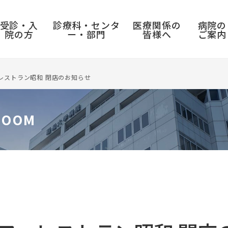
受診・入
診療科・センタ
医療関係の
病院の
院の方
ー・部門
皆様へ
ご案内
レストラン昭和 閉店のお知らせ
ROOM
入院のご案内
センター
採用情報
病院実績・取り組み
入退院の手続き
呼吸器センター
教員公募・職員募集
診療実績
入院前の準備
三叉神経痛・顔面痙攣総合センター
臨床研修医募集
病院年報
入院中の過ごし方
消化器センター
看護職員募集
がん診療連携拠点病院