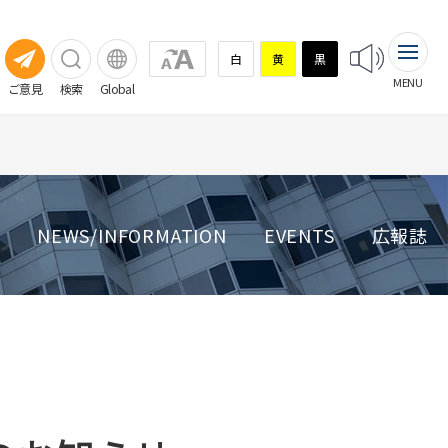
白
黄
黒
MENU
ご意見
検索
Global
NEWS/INFORMATION
EVENTS
広報誌
相談窓口
診療・患者支援部門・多職種混
臨床試験（治験）
臨床試験（治験）
成チーム
看護部
臨床研究支援センター
薬剤部
放射線技術部