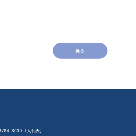
ICU
eICU
CCU
HCU
SCU
戻る
リハビリテーションセンター
中央手術室
緩和ケアセンター
褥瘡ケアセンター
腫瘍センター
ブレストセンター
臨床遺伝医療センター
輸血センター
サイ
超音波センター
3784-8000
（大代表）