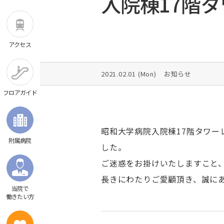
入院棟17階
診療費のお支払い
消化器・一般外科
診療科ガイド
病院概要
専門外来のご案内
循環器内科
施設基準・学会認定施設一覧
救急（時間外）のご案内
心臓血管外科
医療安全監査委員会
アクセス
聴覚障害者の外来
小児循環器内科
患者さんの個人情報について
外来担当医表
小児心臓血管外科
病院機能評価認定
2021.02.01 (
Mon
)
お知らせ
説明と同意について
産婦人科
卒後臨床研修評価認定
フロアガイド
補助犬の同伴について
小児科
医学生による臨床実習に関するご案内
シニアカー/電動車いすのご利用について
小児外科
宗教的理由等による輸血拒否に関する当院
脳神経外科
昭和大学病院入院棟17階タワー
本方針
附属病院
救命救急科
した。
カスタマーハラスメントに対する基本方針
総合・救急診療科
ご迷惑をお掛けいたしますこと
予約の変更について
糖尿病・代謝・内分泌内科
長きにわたりご愛顧頂き、誠に
施設のご案内
腎臓内科
当院で
働きたい方
血液内科
ふたり主治医制のご案内
フロアガイド
腫瘍内科