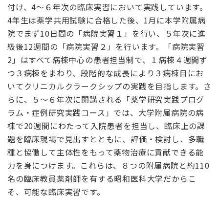
付け、4〜６年次の臨床実習において実践しています。
4年生は薬学共用試験に合格した後、1月に本学附属病
院でまず10日間の「病院実習１」を行い、５年次に進
級後12週間の「病院実習２」を行います。「病院実習
2」はすべて病棟中心の患者担当制で、１病棟４週間ず
つ３病棟をまわり、段階的な成長により３病棟目にお
いてクリニカルクラークシップの実践を目指します。さ
らに、５〜６年次に開講される「薬学研究実践プログ
ラム・症例研究実践コース」では、大学附属病院の病
棟で20週間にわたって入院患者を担当し、臨床上の課
題を臨床現場で見出すとともに、評価・検討し、多職
種と協働して主体性をもって薬物治療に貢献できる能
力を身につけます。これらは、８つの附属病院と約110
名の臨床教員薬剤師を有する昭和医科大学だからこ
そ、可能な臨床実習です。