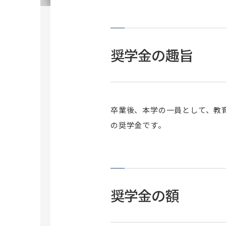
学生食堂・ホール
研究に関わる倫理
大学の取り組み
国際交流イベント
I
動物実験等に関する情報公開
C
研究データポリシー
A
ダイバーシティ＆インクルージョン推
奨学金の趣旨
PI人件費支出制度
V
進室
臨床研究に関する情報公開（オプトア
ＩＲ室
ウト）
研究推進・支援（学内研究者向け）
保健医療学部
卒業後、本学の一員として、教
昭和医科大学スポーツ運動科学研
の奨学金です。
保健医療学部概要
究所
学生意識総合調査
看護学科
ご挨拶と沿革
キャンパス・施設
リハビリテーション学科理学療法学専
研究所概要
攻
旗の台キャンパス
研究業績
リハビリテーション学科作業療法学専
奨学金の額
富士吉田キャンパス
攻
交通アクセス
鷺沼キャンパス
理学療法学科（学生募集停止）