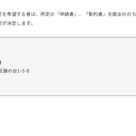
付を希望する者は、所定の「申請書」、「誓約書」を提出のの
付が決定します。
課
区旗の台1-5-8