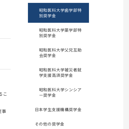
ショナル養成プ
Multi Doctor プログラム
昭和医科大学歯学部特
ター
カルデザイン
昭和医科大学細胞外マトリックス
別奨学金
リカレント教育
研究所
研究生について
昭和医科大学薬学部特
次世代がんプロフェッショナル養成プ
別奨学金
ランについて
昭和医科大学父兄互助
会奨学金
医師臨床研修センター
昭和医科大学被災者就
究推進センタ
倫理委員会
学支援高須奨学金
関連組織一覧
昭和医科大学シンシア
るこ
学校法人昭和医科大学臨床研究審査委
ー奨学金
員会
日本学生支援機構奨学金
昭和医科大学における人を対象とする
従事
研究等に関する倫理委員会
その他の奨学金