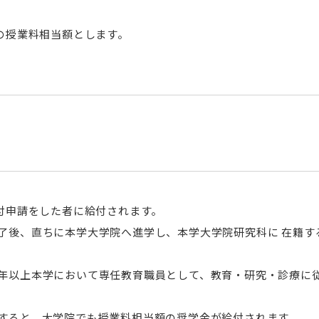
寄付に対する優遇措置
合」
次世代がんプロフェッ
寄付金控除シミュレー
の授業料相当額とします。
昭和医科大学臨床疫学研究所
昭和医科大学メディ
富士吉田寮祭
ランについて
研究所
メンバー紹介
スタッフ紹介
交通アクセス
大学院保健医療学研究科
助産学専攻科
保健医療学研究科概要
助産学専攻科概要
昭和医科大学薬理科学研究センタ
昭和医科大学統括研
ー
ー
専攻科目・担当教員一覧
カリキュラム
付申請をした者に給付されます。
学位申請について
教員紹介
センター長・各主任教授ご挨拶
センター長挨拶
了後、直ちに本学大学院へ進学し、本学大学院研究科に 在籍す
入試情報
入試情報
メンバー紹介
研究推進部門
外国語試験情報
研究業績
センター活動内容
臨床研究支援部門
年以上本学において専任教育職員として、教育・研究・診療に
次世代がんプロフェッショナル養成プ
研究業績
創造研究支援部門
ランについて
アルバム
研究支援事務部門
すると、大学院でも授業料相当額の奨学金が給付されます。