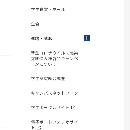
研究者向け）
学生食堂・ホール
生協
ター
昭和医科大学薬学部薬剤師生涯研
修認定制度
ー募集要項
進路・就職
昭和医科大学薬学部薬剤師生涯研修認
ー募集要項（編
定制度
新型コロナウイルス感染
生涯研修プログラム・大学院講義／演
症関連人権啓発キャンペ
ケースレポー
習
ーンについて
学生意識総合調査
キャンパスネットワーク
学生ポータルサイト
電子ポートフォリオサイ
ト