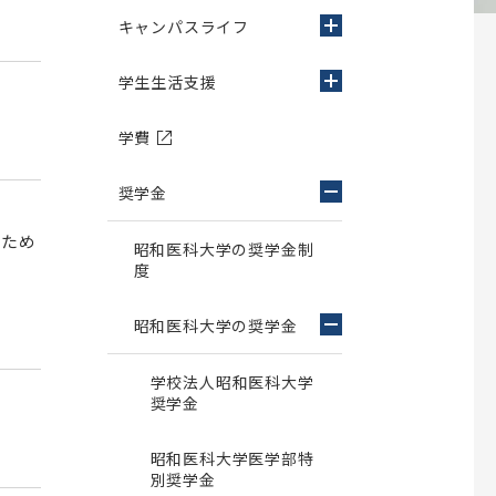
新型コロナウイルス感染症関連人
師会の共同教育
薬学部だより～The News～
アルバム
公開講座 烏山病院
権啓発キャンペーンについて
キャンパスライフ
校歌
書式のダウンロード
施設紹介
交通アクセス
学生生活支援
薬と学ぶ（薬学部を目指す方への情報
職員向け
紙）
大学院生向け
学費
薬局実習 指導薬剤師向けサイト
業報告
て
学部留学生・大学院留学生採用関連
薬学部創設60周年記念事業
奨学金
況報告
集
大学院歯学研究科
るため
昭和医科大学の奨学金制
度
ノム研究所
昭和医科大学脳機能解析・デジタ
歯学研究科概要
ル医学研究所
等取得率
電子ポートフォリオサイト
究所
専攻科目一覧
昭和医科大学の奨学金
ご挨拶
ト寄付制度
関連組織
学位申請について
研究所概要
学校法人昭和医科大学
入試情報
同窓会
奨学金
スタッフ紹介
外国語試験情報
昭和医科大学ふるさと会
研究業績
ム
大学院歯学研究科説明会
昭和医科大学医学部特
旗ケ岡倶楽部
交通アクセス
別奨学金
け
大学院歯学研究科説明会(Web開催)