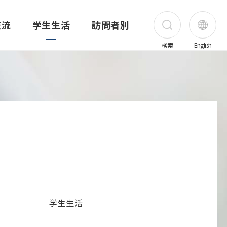
交流
学生生活
訪問者別
検索
English
受験生の方
在学生の方
保護者の方
卒業生の方
害医療研究所
昭和医科大学の歴史
薬学部
昭和医科大学先端がん治療研究所
公開講座
海外実習・研修奨学金制度
奨学金
職員の方
創立者 上條秀介
薬学部概要
ご挨拶
公開講座一覧
昭和医科大学の奨学金制度
地域・一般の方
ス
写真で見る昭和医科大学の歴史
カリキュラム・シラバス
研究所概要
公開講座 旗の台キャンパス
昭和医科大学の奨学金
企業・医療関係者
て
アーカイブ
薬学共用試験結果
メンバー紹介
公開講座 横浜キャンパス
日本学生支援機構奨学金
採用情報
学生生活
創立95・100周年
講座・部門紹介
業績
公開講座 富士吉田キャンパス
その他の奨学金
上條記念ミュージアム
進路
プロジェクト
公開講座 歯科病院