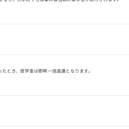
研究推進・支援（学内
看護キャリア開発・研究センター
認定看護師教育セン
看護キャリア開発・研究センター概要
認定看護師教育センタ
認定看護管理者教育課程
認定看護師教育センタ
入、特定行為研修）
認定看護師教育センター
ト発表会
ったとき、奨学金は即時一括返還となります。