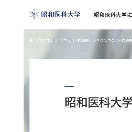
昭和医科大学
昭和医科大学
学生生活
奨学金
昭和医科大学の奨学金
昭和
理事長・学長挨拶
昭和医科大学の学び
研究・学術活動
産学官・産学金の連携
国際交流センター紹介
キャンパスライフ
学長トップメッセージ「公正な研究諸
産学官連携室
４つのキャンパスとイベント
昭和医科大
活動の促進を目指して」
包括連携協定機関一覧
クラブ活動
研究を支える施設
産学連携・共同研究の実装報告
大学祭
研究活動・研究情報
産学官連携