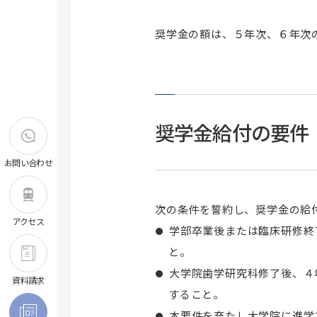
洗足キャンパス
横浜キャンパス
奨学金の額は、５年次、６年次
昭和医科大学ストレスマネジメン
ト研究所
共同施設
遺伝子組換え実験室
研究所紹介・所長挨拶
昭和医科大学電子顕微鏡室
スタッフ紹介
研究業績
奨学金給付の要件
大学院薬学研究科
交通アクセス
お問い合わせ
薬学研究科概要
昭和医科大学病態分子生化学研究
センター
専攻科目一覧
次の条件を誓約し、奨学金の給
学位申請について
アクセス
学部卒業後または臨床研修終
入試情報
と。
外国語試験情報
大学院歯学研究科修了後、４
Multi Doctor プログラム
資料請求
すること。
研究生について
本要件を充たし大学院に進学