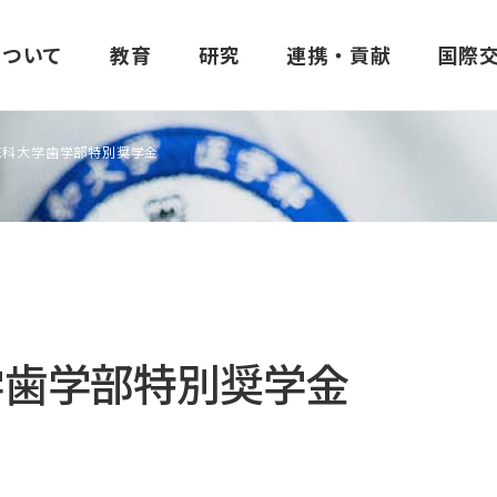
について
教育
研究
連携・貢献
国際
医科大学歯学部特別奨学金
建学の精神・理念
医学部
昭和医科大学臨床薬理研究所
他大学との連携
協定校一覧
学生生活支援
大学の特色
歯学部
昭和医科大学発達障
地域社会との連携
学部生の海外研修
学費
建学の精神「至誠一貫」
医学部概要
所長あいさつ
包括連携協定機関一覧
大学間協定校
窓口・手続き
歯学部概要
ご挨拶
学歯学部特別奨学金
昭和医科大学の理念
カリキュラム・シラバス
実施体制
学術交流・研究連携の活動報告
医学部間協定校
制度・設備
カリキュラム・シラバ
研究所概要
三つのポリシー
講座・部門紹介
施設紹介
歯学部間協定校
学生相談室
講座・部門紹介
共同研究の公募につい
進路
創薬ボランティアについて
薬学部間協定校
進路
研究業績
医学教育分野別評価
実施可能な試験
保健医療学部間協定校
歯学部だより
交通アクセス