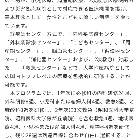
の目的が、小児医療、周産期医療、2次救急医療機関お
よび災害拠点病院として対応できる医療機関を掲げ、
基本理念として「女性とこどもに優しい病院」を謳っ
ています。
診療はセンター方式で、「内科系診療センター」、
「外科系診療センター」、「こどもセンター」、「周
産期センター」、「脳血管センター」、「循環器セン
ター」、「消化器センター」および、2次救急に対応し
た 「救急センター」などで、大学附属病院として
の国内トップレベルの医療を包括的に研修することが
可能です。
本プログラムでは、1年次に必修科の内科研修24週、
外科研修8週、小児科または産婦人科4週、救急8週、と
麻酔科8週を研修し、2年次に3次救急（昭和医科大学病
院、昭和医科大学藤が丘病院）を含む救急4週、地域医
療4週、小児科または産婦人科4週、精神科4週を研修
し、残り28週は到達目標に合わせ自由に選択すること