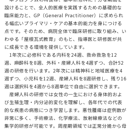
設けることで、全人的医療を実践するための基礎的な
臨床能力と、GP（General Practitioner）に求められ
る幅広いプライマリ・ケアの基本的能力を身につける
点です。そのため、病院全体で臨床研修に取り組み、い
わゆる「屋根瓦式教育」のもと、指導医と研修医が共
に成長できる環境を提供しています。
1年次に必修科である内科を24週、救命救急を12
週、麻酔科を8週、外科・産婦人科を4週ずつ、合計52
週の研修を行います。2年次には精神科と地域医療を4
週ずつ、小児科を12週、産婦人科を8週研修し、残り16
週は選択科を4週から8週単位で自由に選択できます。
産婦人科の研修では女性の一生における身体的およ
び生殖生理・内分泌的変化を理解し、各年代での代表
的な疾患の病態につき学習します。悪性腫瘍は症例数が
非常に多く、手術療法、化学療法、放射線療法などの
集学的研修が可能です。周産期領域では正常分娩から母