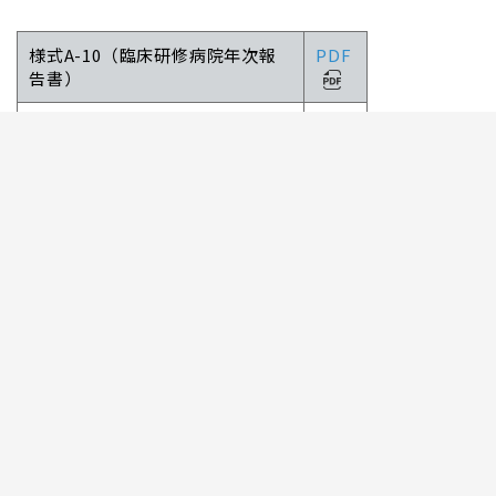
様式A-10（臨床研修病院年次報
PDF
告書）
様式A-10 別紙１（研修管理委員
PDF
会名簿と開催回数）
PDF
様式A-10 別表
様式A-10 別紙２（患者数・研修
PDF
医数）
様式A-10 別紙３（基本プログラ
PDF
ム概要）
様式A-10 別紙３（産婦人科プロ
PDF
グラム概要）
様式A-10 別紙３（内科重点プロ
PDF