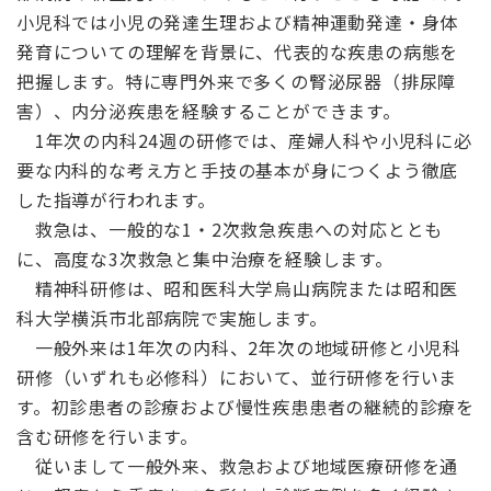
小児科では小児の発達生理および精神運動発達・身体
発育についての理解を背景に、代表的な疾患の病態を
把握します。特に専門外来で多くの腎泌尿器（排尿障
害）、内分泌疾患を経験することができます。
1年次の内科24週の研修では、産婦人科や小児科に必
要な内科的な考え方と手技の基本が身につくよう徹底
した指導が行われます。
救急は、一般的な1・2次救急疾患への対応ととも
に、高度な3次救急と集中治療を経験します。
精神科研修は、昭和医科大学烏山病院または昭和医
科大学横浜市北部病院で実施します。
一般外来は1年次の内科、2年次の地域研修と小児科
研修（いずれも必修科）において、並行研修を行いま
す。初診患者の診療および慢性疾患患者の継続的診療を
含む研修を行います。
従いまして一般外来、救急および地域医療研修を通