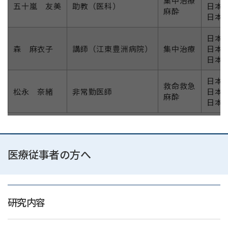
集中治療
五十嵐 友美
助教（医科）
日本
麻酔
日本D
日本
森 麻衣子
講師（江東豊洲病院）
集中治療
日本
日本
日本
救命救急
松永 奈緒
非常勤医師
日本
麻酔
日本
医療従事者の方へ
研究内容