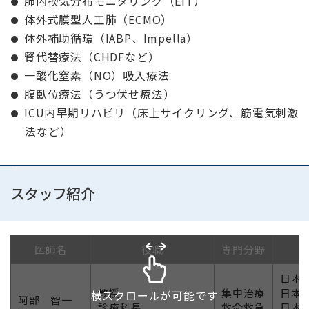
肺内換気分布モニタリング（EIT）
体外式膜型人工肺（ECMO）
体外補助循環（IABP、Impella）
腎代替療法（CHDFなど）
一酸化窒素（NO）吸入療法
腹臥位療法（うつ伏せ療法）
ICU内早期リハビリ（床上サイクリング、筋電気刺激
法など）
スタッフ紹介
医師名
役職
専門分野
日本
教授
集中治療
日本
横スクロールが可能です
阿部 智一
診療科長
救命救急
日本