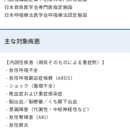
日本救急医学会専門医指定施設
日本呼吸療法医学会呼吸療法認定施設
主な対象疾患
【内因性疾患（病気そのものによる重症例）】
- 急性呼吸不全
- 急性呼吸窮迫症候群（ARDS）
- ショック（循環不全）
- 敗血症および重症感染症
- 脳出血／脳梗塞／くも膜下出血
- 意識障害（代謝性・中枢神経性など）
- 急性腎障害（AKI）
- 急性膵炎