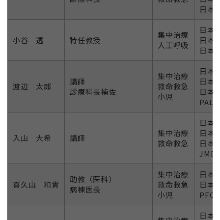
日本D
日本
集中治療
小谷 透
特任教授
日本
人工呼吸
日本
日本
集中治療
講師
日本
渡辺 太郎
救命救急
診療科長補佐
日本
小児
PAL
日本
集中治療
日本
入山 大希
講師
救命救急
日本
JME
集中治療
日本
助教（医科）
喜久山 和貴
救命救急
日本
病棟医長
小児
PFC
日本