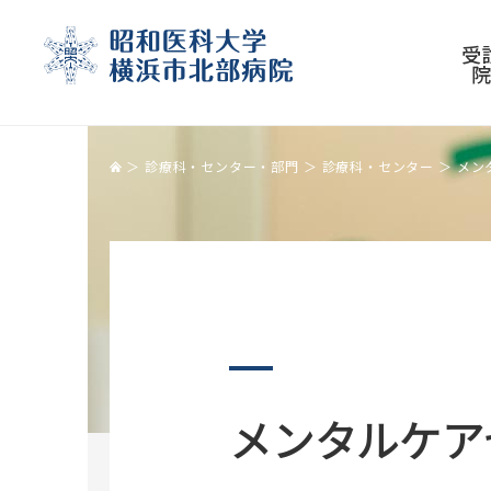
受
診療科・センター・部門
診療科・センター
メン
受診される方
診療科・センター
医療関係の皆様へ
基本情報
初診の方
呼吸器センター
患者さんのご紹介について
理念・沿革
メンタルケア
再診の方
消化器センター
地域医療連携室
病院長ご挨拶
検査の方
循環器センター
PET/CT医療機関向け
病院概要