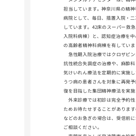
整形外科
担当しています。神奈川県の精神
地域がん診療連携拠点病院・がん拠点病院
産婦人科
病院として、毎日、措置入院・二
室
泌尿器科
しています。42床のスーパー救
緩和ケア研修会
眼科
入院料病棟）と、認知症治療を中
がん登録
耳鼻咽喉科
の高齢者精神科病棟を有していま
がん患者サロン「きぼう」
麻酔科
急性期入院治療ではクロザピン
歯科麻酔科
抗性統合失調症の治療や、麻酔科
リハビリテーション科
気けいれん療法を定期的に実施し
よくあるご質問
病院歯科
うつ病の患者さんを対象に再発予
復を目指した集団精神療法を実施
外来診療では初診は完全予約性
ためお待たせすることがあります
などのお急ぎの場合は、受信前に
ご相談ください。