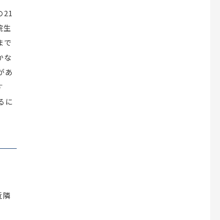
21
院生
まで
かな
があ
す
るに
近隣