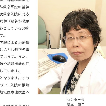
科救急医療の基幹
推進
総合サポートセンター・がん相談支援センター
次救急入院に対応
急病棟（精神科救急
心としている50床
す。
内服による治療抵
と協力し修正型電
ています。また、
防や認知機能の回
しています。
となります。その
ので、入院の相談
地域医療連携室へ
センター長
稲本 淳子