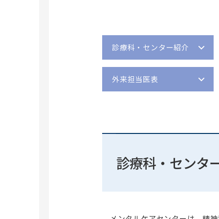
人間ドック
甲状腺センター
セカンドオピニオン
医療安全管理指針
PET/CT
こどもセンター
診療科ガイド（医療関係者向け）
感染管理指針
受付時間
女性骨盤底センター
感染対策全般・抗菌薬に関する相談窓口
職業倫理指針
予約センター（再診・キャンセル）
脳血管センター
施設基準
診療科・センター紹介
受診の際の注意事項
メンタルケアセンター
医療安全に関するメッセージ
診療費のお支払い
救急センター(ER)
患者さんの個人情報について
外来担当医表
説明と同意について
緩和ケアセンター
患者さんから職員への暴力・暴言について
専門外来のご案内
臨床遺伝・ゲノム医療センター
病院機能評価認定
セカンドオピニオン
内科
卒後臨床研修評価（JCEP）認定
救急（時間外）のご案内
皮膚科
特定行為研修指定研修機関について
外来担当医表
放射線科
医学生による臨床実習に関するご案内
診療科・セン
臨床病理診断科
臨床検査室の認定（ISO15189）
外科
文書料について（診断書・証明
乳腺外科
等）
地域がん診療連携拠点病院
脳神経外科
メンタルケアセンターは、精神