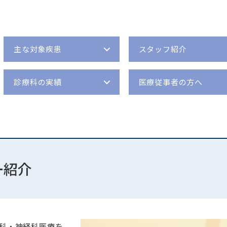
入院費のお支払い
栄養科
臨床研修薬剤師募集
『大腸内視鏡検診の有効性評価のためのランダ
ム化比較試験』 （大腸がん検診の研究（比較
お部屋のご案内
リハビリテーション室
ボランティア募集
試験））について
西1階病棟
臨床工学室
精神保健福祉士募集
複合手術を含む高齢者MVRの短期・中期成績に
主な対象疾患
マタニティハウス
薬剤部
スタッフ紹介
関する臨床研究について
面会の方へ
臨床研究支援室
一般社団法人National Clinical
Database（NCD）の手術・治療情報データベー
入院案内パンフレット
診療科の実績
医療従事者の⽅へ
ス事業への参加について
未承認等の医薬品および医療機器等の使用に関
する情報公開
ター紹介
書
相談窓口
科・神経科医療を