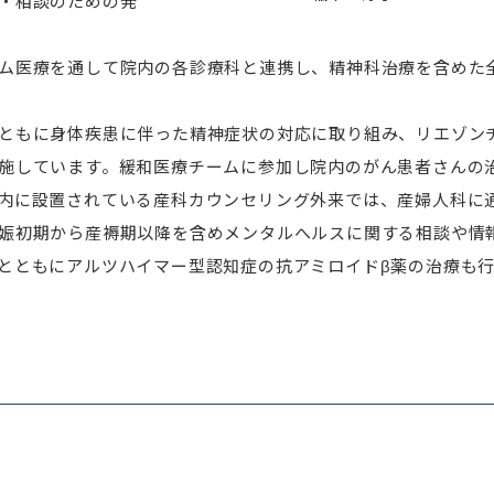
・相談のための発
ム医療を通して院内の各診療科と連携し、精神科治療を含めた
ともに身体疾患に伴った精神症状の対応に取り組み、リエゾン
施しています。緩和医療チームに参加し院内のがん患者さんの
内に設置されている産科カウンセリング外来では、産婦人科に
娠初期から産褥期以降を含めメンタルへルスに関する相談や情
とともにアルツハイマー型認知症の抗アミロイドβ薬の治療も