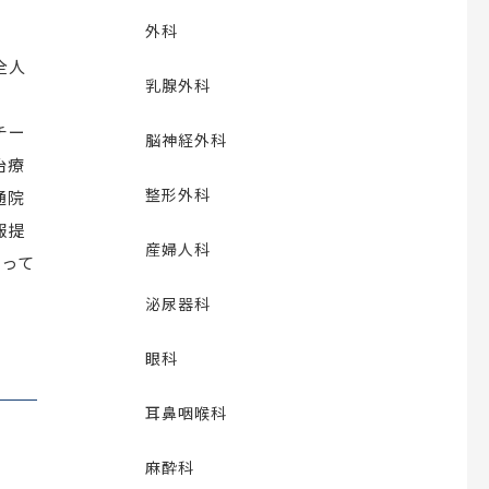
外科
全人
乳腺外科
チー
脳神経外科
治療
整形外科
通院
報提
産婦人科
行って
泌尿器科
眼科
耳鼻咽喉科
麻酔科