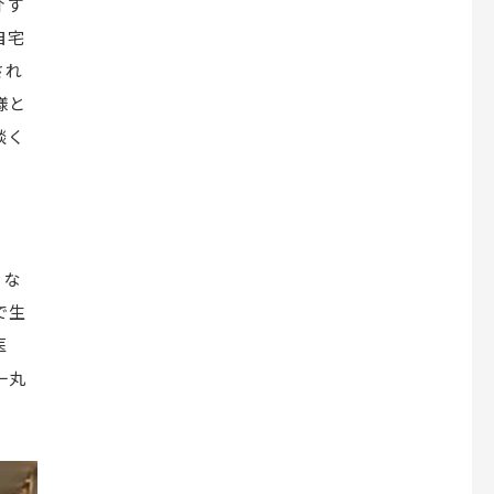
介す
自宅
され
様と
談く
くな
で生
医
一丸