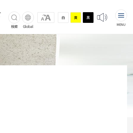
ご
白
黄
黒
MENU
検索
Global
相談窓口
施設のご案内
フロアガイド
レストラン・売店など
駐車場案内