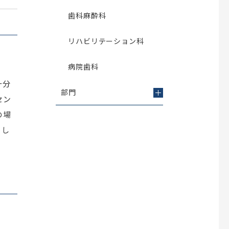
歯科麻酔科
リハビリテーション科
病院歯科
十分
部門
セン
の場
ちし