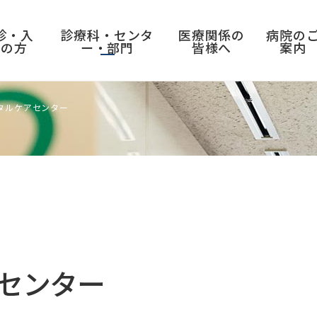
診・入
診療科・センタ
医療関係の
病院の
院の方
ー・部門
皆様へ
案内
タルケアセンター
入院のご案内
部門
採用情報
病院実績・取り組み
入退院の手続き
横浜市北部病院 看護部
教員公募・職員募集
臨床指標
センター
入院前の準備
放射線技術部
看護職員募集
医師の負担軽減に関する取り組みについて
入院中の過ごし方
臨床検査室
臨床研修医募集
教育と研究のご協力について