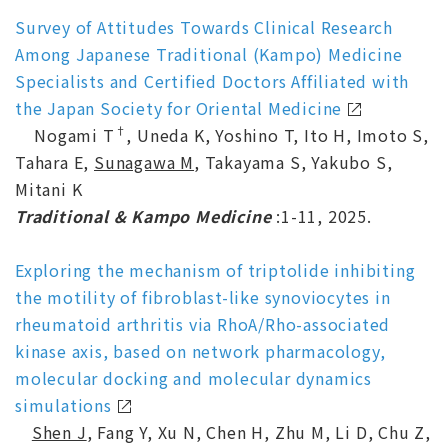
Survey of Attitudes Towards Clinical Research
Among Japanese Traditional (Kampo) Medicine
Specialists and Certified Doctors Affiliated with
the Japan Society for Oriental Medicine
†
Nogami T
, Uneda K, Yoshino T, Ito H, Imoto S,
Tahara E,
Sunagawa M
, Takayama S, Yakubo S,
Mitani K
Traditional & Kampo Medicine
:1-11, 2025.
Exploring the mechanism of triptolide inhibiting
the motility of fibroblast-like synoviocytes in
rheumatoid arthritis via RhoA/Rho-associated
kinase axis, based on network pharmacology,
molecular docking and molecular dynamics
simulations
Shen J
, Fang Y, Xu N, Chen H, Zhu M, Li D, Chu Z,