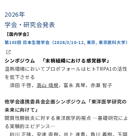
2026年
学会・研究会発表
【国内学会】
第103回 日本生理学会
（2026/3/10-12, 東京, 東京医科大学）
シンポジウム 「末梢組織における感覚器学」
温熱環境においてプロポフォールはヒトTRPA1の活性
を低下させる
須田 千啓，
高山 靖規
，富永 真琴，赤瀬 智子
他学会連携委員会企画シンポジウム「東洋医学研究の
未来に向けて」
間質性膀胱炎に対する東洋医学的視点 ―基礎研究によ
る実験的エビデンス―
砂川 正隆
，
安達 直樹
，
井上 達貴
，角川 義樹，
玉岡