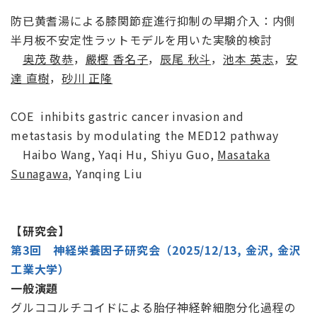
防已黄耆湯による膝関節症進行抑制の早期介入：内側
半月板不安定性ラットモデルを用いた実験的検討
奥茂 敬恭
，
嚴樫 香名子
，
辰尾 秋斗
，
池本 英志
，
安
達 直樹
，
砂川 正隆
COE inhibits gastric cancer invasion and
metastasis by modulating the MED12 pathway
Haibo Wang, Yaqi Hu, Shiyu Guo,
Masataka
Sunagawa
, Yanqing Liu
【研究会】
第3回 神経栄養因子研究会（2025/12/13, 金沢, 金沢
工業大学）
一般演題
グルココルチコイドによる胎仔神経幹細胞分化過程の