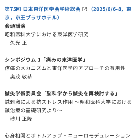
第75回 日本東洋医学会学術総会
（2025/6/6-8，東
京，京王プラザホテル）
会頭講演
昭和医科大学における東洋医学研究
久光 正
シンポジウム 1「痛みの東洋医学」
疼痛のメカニズムと東洋医学的アプローチの有用性
奥茂 敬恭
鍼灸学術委員会「脳科学から鍼灸を再検討する」
鍼刺激による抗ストレス作用 ～昭和医科大学における
鍼治療の基礎研究より～
砂川 正隆
心身相関とボトムアップ・ニューロモデュレーション