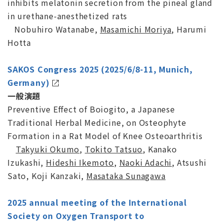
inhibits melatonin secretion from the pineal gland
in urethane-anesthetized rats
Nobuhiro Watanabe,
Masamichi Moriya
, Harumi
Hotta
SAKOS Congress 2025 (2025/6/8-11, Munich,
Germany)
一般演題
Preventive Effect of Boiogito, a Japanese
Traditional Herbal Medicine, on Osteophyte
Formation in a Rat Model of Knee Osteoarthritis
Takyuki Okumo
,
Tokito Tatsuo
, Kanako
Izukashi,
Hideshi Ikemoto
,
Naoki Adachi
, Atsushi
Sato, Koji Kanzaki,
Masataka Sunagawa
2025 annual meeting of the International
Society on Oxygen Transport to