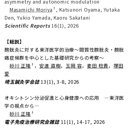
asymmetry and autonomic modulation
†
Masamichi Moriya
, Katsunori Oyama, Yutaka
Den, Yukio Yamada, Kaoru Sakatani
Scientific Reports
16(1), 2026
【総説】
膀胱炎に対する東洋医学的治療～間質性膀胱炎・膀胱
痛症候群を中心とした基礎研究からの考察～
†
砂川 正隆
，
安達 直樹
，
玉岡 容
，
麦田 稔貴
，
塚田
愛
埼玉鍼灸学会誌
13(1), 3-8, 2026
オキシトシン分泌促進と心身健康への応用 ―東洋医
学の視点から―
†
砂川 正隆
電子免疫治療研究会雑誌
11(1), 14-17, 2026