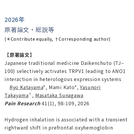
2026年
原著論文・総説等
(＊Contribute equally, †Corresponding author)
【原著論文】
Japanese traditional medicine Daikenchuto (TJ–
100) selectively activates TRPV1 leading to ANO1
interaction in heterologous expression systems
Ryo Katayama
*, Mami Kato*,
Yasunori
†
Takayama
,
Masataka Sunagawa
Pain Researc
h
41(1), 98-109, 2026
Hydrogen inhalation is associated with a transient
rightward shift in prefrontal oxyhemoglobin