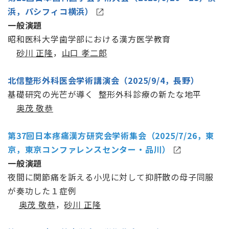
浜，パシフィコ横浜）
一般演題
昭和医科大学歯学部における漢方医学教育
砂川 正隆
，
山口 孝二郎
北信整形外科医会学術講演会
（2025/9/4，長野）
基礎研究の光芒が導く 整形外科診療の新たな地平
奥茂 敬恭
第37回日本疼痛漢方研究会学術集会（2025/7/26，東
京，東京コンファレンスセンター・品川）
一般演題
夜間に関節痛を訴える小児に対して抑肝散の母子同服
が奏功した１症例
奥茂 敬恭
，
砂川 正隆