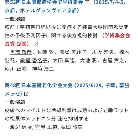
第53回日本関節病学会で学術集会
（2025/7/4-5，
京都，ホテルグランヴィア京都）
一般演題
膝前十字靭帯再建術後に発症する膝蓋大腿関節軟骨変
性の予後予測因子に関する後方視的検討
（学術集会会
長賞 受賞）
奥茂 敬恭
，佐藤 敦，瀧澤 美紗子，永坂 玲央，椋木
毬花，
嚴樫 香名子
，太田 真隆，大池 潤，古屋 貴之，
砂川 正隆
，神﨑 浩二
第48回日本基礎老化学会大会 (2025/6/29, 千葉, 幕張
メッセ)
一般演題
皮膚へのマイルドな冷却刺激は成熟および老齢ラット
の松果体メラトニン分 泌を抑制する
渡辺 信博,
守屋 正道
, 堀田 晴美