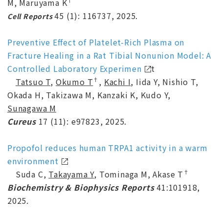
M, Maruyama K
45 (1): 116737, 2025.
Cell Reports
Preventive Effect of Platelet-Rich Plasma on
Fracture Healing in a Rat Tibial Nonunion Model: A
Controlled Laboratory Experimen
t
†
Tatsuo T
,
Okumo T
,
Kachi I
, Iida Y, Nishio T,
Okada H, Takizawa M, Kanzaki K, Kudo Y,
Sunagawa M
Cureus
17 (11): e97823, 2025.
Propofol reduces human TRPA1 activity in a warm
environment
†
Suda C,
Takayama Y
, Tominaga M, Akase T
Biochemistry & Biophysics Reports
41:101918,
2025.