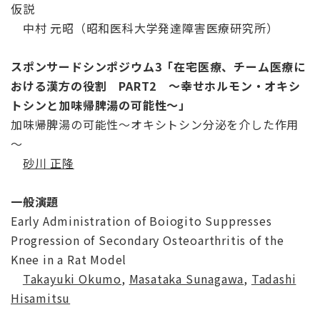
仮説
中村 元昭（昭和医科大学発達障害医療研究所）
スポンサードシンポジウム3「
在宅医療、チーム医療に
おける漢方の役割 PART2 ～幸せホルモン・オキシ
トシンと加味帰脾湯の可能性～」
加味帰脾湯の可能性～オキシトシン分泌を介した作用
～
砂川 正隆
一般演題
Early Administration of Boiogito Suppresses
Progression of Secondary Osteoarthritis of the
Knee in a Rat Model
Takayuki Okumo
,
Masataka Sunagawa
,
Tadashi
Hisamitsu