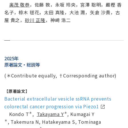
奥茂 敬恭
，佐藤 敦，永坂 玲央，宮澤 聡明，嚴樫 香
名子，椋木 毬花，太田 真隆，大池 潤，矢倉 沙貴，古
屋 貴之，
砂川 正隆
，神﨑 浩二
2025年
原著論文・総説等
(＊Contribute equally, †Corresponding author)
【原著論文】
Bacterial extracellular vesicle ssRNA prevents
colorectal cancer progression via Piezo1
＊
＊
Kondo T
,
Takayama Y
, Kumagai Y
＊
, Takemura N, Hatakeyama S, Tominaga
†