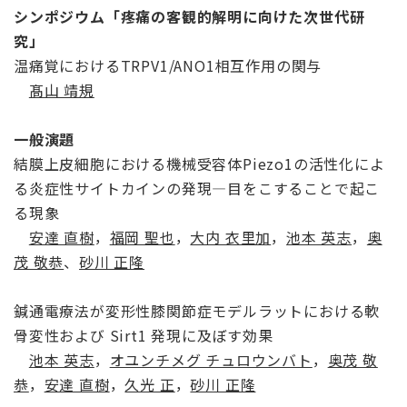
シンポジウム「
疼痛の客観的解明に向けた次世代研
究」
温痛覚におけるTRPV1/ANO1相互作用の関与
髙山 靖規
一般演題
結膜上皮細胞における機械受容体Piezo1の活性化によ
る炎症性サイトカインの発現―目をこすることで起こ
る現象
安達 直樹
，
福岡 聖也
，
大内 衣里加
，
池本 英志
，
奥
茂 敬恭
、
砂川 正隆
鍼通電療法が変形性膝関節症モデルラットにおける軟
骨変性および Sirt1 発現に及ぼす効果
池本 英志
，
オユンチメグ チュロウンバト
，
奥茂 敬
恭
，
安達 直樹
，
久光 正
，
砂川 正隆