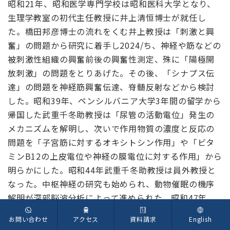
昭和21年、昭和医学専門学校は昭和医科大学となり、
生理学教室の初代主任教授に井上清恒博士が就任し
た。橋田邦彦博士の流れをくむ井上教授は「刺激と興
奮」の問題から研究に着手し2024/ち、神経や筋などの
被刺激性組織の興奮前後の興奮性測定、殊に「陽極開
放刺激」の問題をとりあげた。その後、「シナプス伝
達」の問題を神経筋興奮伝達、脊髄反射などから検討
した。昭和39年、ペンシルバニア大学3年間の留学から
帰国した武重千冬助教授は「尿管の活動電位」発生の
メカニズムを解明し、次いで作用物質の濃度と反応の
問題を「子宮筋に対するオキシトシン作用」や「ビタ
ミンB12の上皮電位や神経の膜電位に対する作用」から
明らかにした。昭和44年武重千冬助教授は員外教授と
なった。中枢神経の研究も始められ、動物催眠の機序
解明が深部脳波分析によって進められた。昭和47年、
井上清恒教授は定年退職し、名誉教授の称号が与えら
お問い合わせ
アクセス
資料請求
English
れた。