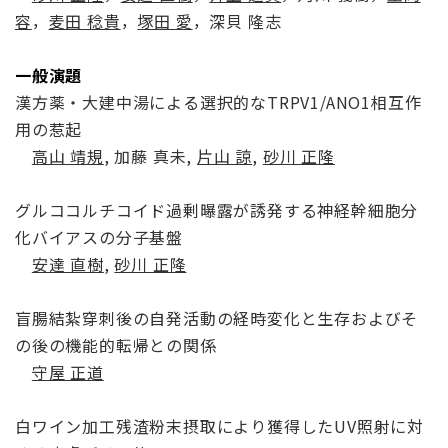
容
，
麦田 稔貴
，
塚田 愛
，深貝 隆志
一般演題
漢方薬・大建中湯による選択的なTRPV1/ANO1相互作
用の惹起
高山 靖規
, 加藤 真未,
片山 諒
,
砂川 正隆
グルココルチコイド過剰曝露が誘発する神経幹細胞分
化バイアスの分子基盤
安達 直樹
,
砂川 正隆
盲腸結紮穿刺後の自発活動の経時変化と生存およびそ
の後の機能的転帰との関係
守屋 正道
白ワイン加工残渣粉末摂取により獲得したUV照射に対