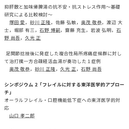
抑肝散と加味帰脾湯の抗不安・抗ストレス作用～基礎
研究による比較検討～
塚田 愛
，
砂川 正隆
，佐藤 弘敏，
奥茂 敬恭
，渡辺 大
士，堀部 有三，
石野 博嗣
，齋藤 充生，岩波 弘明，
石
野 尚吾
，
久光 正
足関節捻挫後に発症した複合性局所疼痛症候群に対し
て治打撲一方合疎経活血湯が奏功した１症例
奥茂 敬恭
，
砂川 正隆
，
久光 正
，
石野 尚吾
シンポジウム 2「フレイルに対する東洋医学的アプロー
チ」
オーラルフレイル・口腔機能低下症への東洋医学的対
応
山口 孝二郎