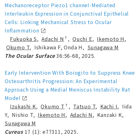
Mechanoreceptor Piezo1 channel-Mediated
Interleukin Expression in Conjunctival Epithelial
Cells: Linking Mechanical Stress to Ocular
Inflammation
†
Fukuoka S
,
Adachi N
,
Ouchi E
,
Ikemoto H
,
Okumo T
, Ishikawa F, Onda H,
Sunagawa M
The Ocular Surface
36:56-68, 2025.
Early Intervention With Boiogito to Suppress Knee
Osteoarthritis Progression: An Experimental
Approach Using a Medial Meniscus Instability Rat
Model
†
Izukashi K
,
Okumo T
,
Tatsuo T
,
Kachi I
, Iida
Y, Nishio T,
Ikemoto H
,
Adachi N
, Kanzaki K,
Sunagawa M
Cureus
17 (1): e77311, 2025.