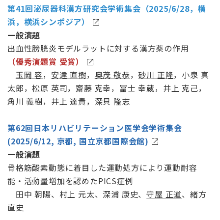
第41回泌尿器科漢方研究会学術集会（2025/6/28，横
浜，横浜シンポジア）
一般演題
出血性膀胱炎モデルラットに対する漢方薬の作用
（優秀演題賞 受賞）
玉岡 容
，
安達 直樹
，
奥茂 敬恭
，
砂川 正隆
，小泉 真
太郎，松原 英司，齋藤 克幸，冨士 幸蔵，井上 克己，
角川 義樹，井上 達貴，深貝 隆志
第62回日本リハビリテーション医学会学術集会
(2025/6/12, 京都, 国立京都国際会館)
一般演題
骨格筋酸素動態に着目した運動処方により運動耐容
能・活動量増加を認めたPICS症例
田中 朝陽、村上 元太、深浦 康史、
守屋 正道
、緒方
直史