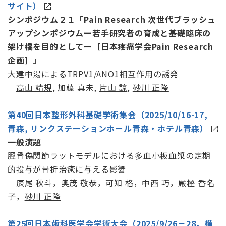
サイト）
シンポジウム２１「Pain Research 次世代ブラッシュ
アップシンポジウムー若手研究者の育成と基礎臨床の
架け橋を目的としてー［日本疼痛学会Pain Research
企画］」
大建中湯によるTRPV1/ANO1相互作用の誘発
高山 靖規
, 加藤 真未,
片山 諒
,
砂川 正隆
第40回日本整形外科基礎学術集会（2025/10/16-17,
青森, リンクステーションホール青森・ホテル青森
）
一般演題
脛骨偽関節ラットモデルにおける多血小板血漿の定期
的投与が骨折治癒に与える影響
辰尾 秋斗
，
奥茂 敬恭
，
可知 格
，中西 巧，嚴樫 香名
子，
砂川 正隆
第25回日本歯科医学会学術大会（2025/9/26－28，横