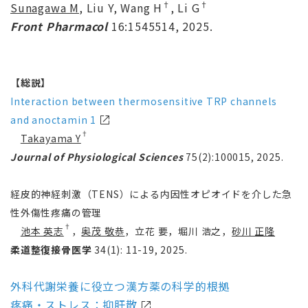
†
†
Sunagawa M
, Liu Y, Wang H
, Li G
Front Pharmacol
16:1545514, 2025.
【総説】
Interaction between thermosensitive TRP channels
an
d anoctamin 1
†
Takayama Y
Journal of Physiological Sciences
75(2):100015, 2025.
経皮的神経刺激（TENS）による内因性オピオイドを介した急
性外傷性疼痛の管理
†
池本 英志
，
奥茂 敬恭
，立花 要，堀川 浩之，
砂川 正隆
柔道整復接骨医学
34(1): 11-19, 2025.
外科代謝栄養に役立つ漢方薬の科学的根拠
疼痛・ストレス：抑肝散