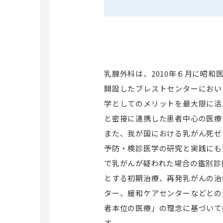
売店など
感染症内科
患者図書コーナー「健康の森」
東洋医学科
院内学級
緩和医療科
乳腺外科
整形外科
乳腺外科は、2010年６月に昭和
リハビリテーション科
開設したブレストセンターにおい
形成外科
学としてのメリットを最大限に活
耳鼻咽喉科
と密接に連携した患者中心の医療
また、我が国における乳がん死ゼ
皮膚科
予防・検診医学の研究と実践にも
泌尿器科
で乳がんが疑われた場合の鑑別診
放射線科
とする初期治療、再発乳がんの治
放射線治療科
ター、緩和ケアセンターなどとの
麻酔科
者本位の医療」の理念に基づいて
麻酔科（ペインクリニック）（附属東病院
ト）
す