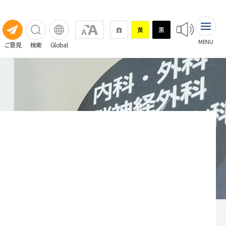
白
黄
黒
MENU
ご意見
検索
Global
相談窓口
診療・患者支援部門・多職種混
臨床試験（治験）
臨床試験（治験）
成チーム
看護部
臨床研究支援センター
薬剤部
放射線技術部