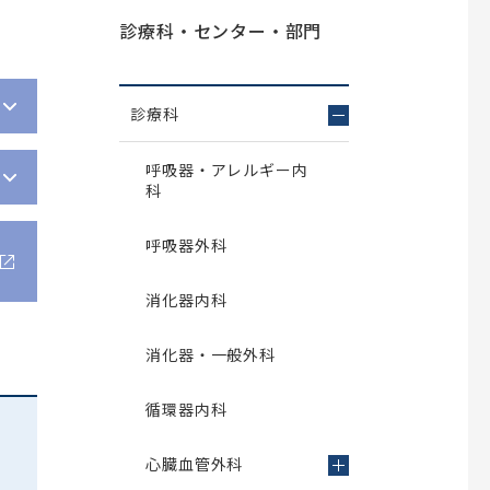
栄養科
診療科・センター・部門
臨床工学室
臨床検査室
リハビリテーション室
診療科
RST（呼吸ケアチーム）
呼吸器・アレルギー内
栄養サポートチーム
科
褥瘡ケアチーム
緩和ケアチーム
呼吸器外科
リエゾンチーム
消化器内科
摂食・嚥下リハビリテーションチーム
総合サポートセンター・がん相談支援センター
消化器・一般外科
医療安全管理部門
循環器内科
感染管理部門
心臓血管外科