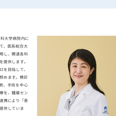
ICU
eICU
CCU
HCU
SCU
医科大学病院内に
リハビリテーションセンター
て、医系総合大
中央手術室
用し、関連各科
を提供します。
緩和ケアセンター
ロを目指して、
褥瘡ケアセンター
努めます。検診
腫瘍センター
断、手術を中心
ブレストセンター
療を、腫瘍セン
臨床遺伝医療センター
連携により「患
輸血センター
提供していま
サイ
超音波センター
。