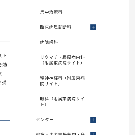
集中治療科
臨床病理診断科
病院歯科
スト
リウマチ・膠原病内科
（附属東病院サイト）
を効
検
精神神経科（附属東病
お受
院サイト）
眼科（附属東病院サイ
ト）
センター
診療・患者支援部門・多