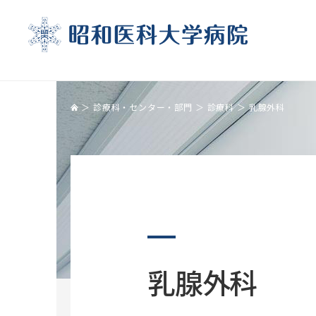
診療科・センター・部門
診療科
乳腺外科
受診される方
診療科
医療関係の皆様へ
基本情報
初診の方
呼吸器・アレルギー内科
患者さんのご紹介について
理念・沿革
乳腺外科
再診の方
呼吸器外科
セカンドオピニオン
病院長ご挨拶
受診の際の注意事項
消化器内科
地域連携医療協力機関制度
病院長選考