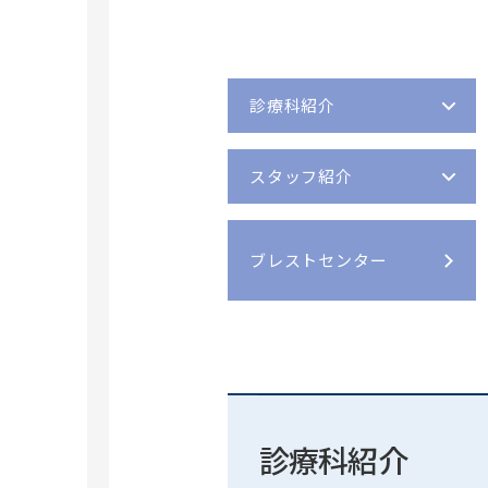
診療費のお支払い
消化器・一般外科
診療科ガイド
病院概要
専門外来のご案内
循環器内科
施設基準・学会認定施設一覧
救急（時間外）のご案内
心臓血管外科
医療安全監査委員会
聴覚障害者の外来
小児循環器内科
患者さんの個人情報について
診療科紹介
外来担当医表
小児心臓血管外科
病院機能評価認定
説明と同意について
産婦人科
卒後臨床研修評価認定
スタッフ紹介
補助犬の同伴について
小児科
医学生による臨床実習に関するご案内
シニアカー/電動車いすのご利用について
小児外科
ブレストセンター
宗教的理由等による輸血拒否に関する当院
脳神経外科
本方針
救命救急科
カスタマーハラスメントに対する基本方針
総合・救急診療科
予約の変更について
糖尿病・代謝・内分泌内科
施設のご案内
腎臓内科
血液内科
診療科紹介
ふたり主治医制のご案内
フロアガイド
腫瘍内科