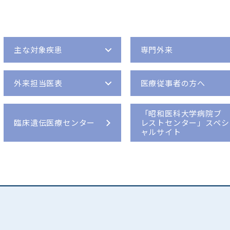
入院費のお支払い
食道がんセンター
臨床研修薬剤師募集
一般社団法人National Clinical
Database（NCD）の 手術・治療情報データベ
お部屋のご案内
先端がん治療研究臨床センター
ボランティア募集
ース事業への参加について
面会の方
がんゲノム医療センター
迷惑行為に対する当院の対応について
主な対象疾患
腎移植センター
専⾨外来
未承認等の医薬品および医療機器等の使用に関
循環器センター
する情報公開
総合周産期母子医療センター
外来担当医表
医療従事者の⽅へ
セミナー・研修会等開催情報
小児医療センター
公開講座開催実績
小児循環器・成人先天性心疾患センター
「昭和医科大学病院ブ
医師の長時間労働・過重労働に伴う負担軽減へ
臨床遺伝医療センター
レストセンター」スペシ
の取り組み
の基
血液浄化センター
ャルサイト
大学病院改革プラン
脊椎外科センター
頭頸部腫瘍センター
救命救急センター
総合サポートセンター・がん相
救急医療センター
談支援センター
救急センター（ER）
文書料について（診断書・証明書
放射線治療センター
等）