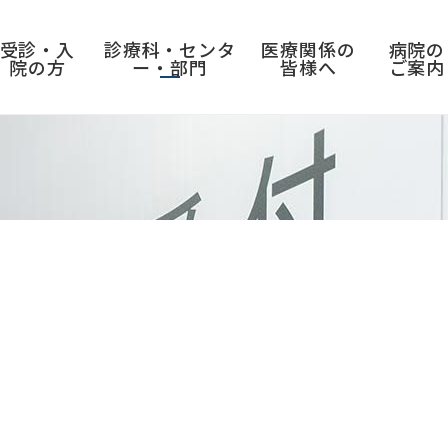
受診・入
診療科・センタ
医療関係の
病院の
院の方
ー・部門
皆様へ
ご案内
入院のご案内
センター
採用情報
病院実績・取り組み
入退院の手続き
呼吸器センター
教員公募・職員募集
診療実績
入院前の準備
三叉神経痛・顔面痙攣総合センター
臨床研修医募集
病院年報
入院中の過ごし方
消化器センター
看護職員募集
がん診療連携拠点病院